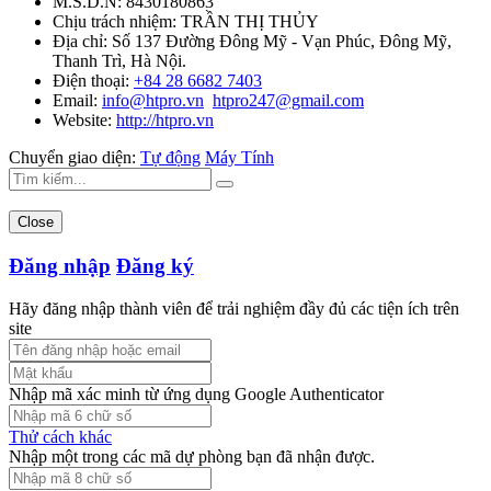
M.S.D.N: 8430180863
Chịu trách nhiệm:
TRẦN THỊ THỦY
Địa chỉ:
Số 137 Đường Đông Mỹ - Vạn Phúc, Đông Mỹ,
Thanh Trì, Hà Nội.
Điện thoại:
+84 28 6682 7403
Email:
info@htpro.vn
htpro247@gmail.com
Website:
http://htpro.vn
Chuyển giao diện:
Tự động
Máy Tính
Close
Đăng nhập
Đăng ký
Hãy đăng nhập thành viên để trải nghiệm đầy đủ các tiện ích trên
site
Nhập mã xác minh từ ứng dụng Google Authenticator
Thử cách khác
Nhập một trong các mã dự phòng bạn đã nhận được.