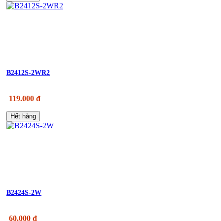
B2412S-2WR2
119.000 đ
Hết hàng
B2424S-2W
60.000 đ