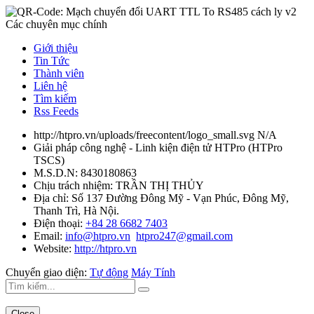
Các chuyên mục chính
Giới thiệu
Tin Tức
Thành viên
Liên hệ
Tìm kiếm
Rss Feeds
http://htpro.vn/uploads/freecontent/logo_small.svg
N/A
Giải pháp công nghệ - Linh kiện điện tử HTPro
(
HTPro
TSCS
)
M.S.D.N: 8430180863
Chịu trách nhiệm:
TRẦN THỊ THỦY
Địa chỉ:
Số 137 Đường Đông Mỹ - Vạn Phúc, Đông Mỹ,
Thanh Trì, Hà Nội.
Điện thoại:
+84 28 6682 7403
Email:
info@htpro.vn
htpro247@gmail.com
Website:
http://htpro.vn
Chuyển giao diện:
Tự động
Máy Tính
Close