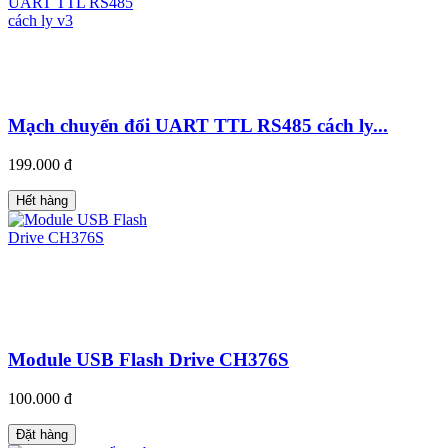
Mạch chuyển đổi UART TTL RS485 cách ly...
199.000 đ
Hết hàng
Module USB Flash Drive CH376S
100.000 đ
Đặt hàng