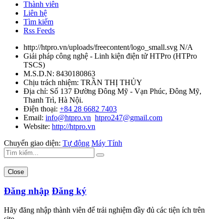
Thành viên
Liên hệ
Tìm kiếm
Rss Feeds
http://htpro.vn/uploads/freecontent/logo_small.svg
N/A
Giải pháp công nghệ - Linh kiện điện tử HTPro
(
HTPro
TSCS
)
M.S.D.N: 8430180863
Chịu trách nhiệm:
TRẦN THỊ THỦY
Địa chỉ:
Số 137 Đường Đông Mỹ - Vạn Phúc, Đông Mỹ,
Thanh Trì, Hà Nội.
Điện thoại:
+84 28 6682 7403
Email:
info@htpro.vn
htpro247@gmail.com
Website:
http://htpro.vn
Chuyển giao diện:
Tự động
Máy Tính
Close
Đăng nhập
Đăng ký
Hãy đăng nhập thành viên để trải nghiệm đầy đủ các tiện ích trên
site