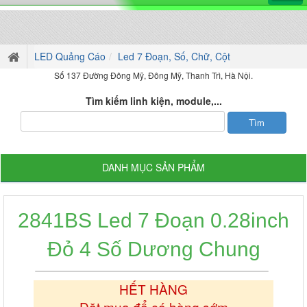
LED Quảng Cáo
Led 7 Đoạn, Số, Chữ, Cột
Số 137 Đường Đông Mỹ, Đông Mỹ, Thanh Trì, Hà Nội.
Tìm kiếm linh kiện, module,...
DANH MỤC SẢN PHẨM
2841BS Led 7 Đoạn 0.28inch
Đỏ 4 Số Dương Chung
HẾT HÀNG
Đặt mua để có hàng sớm