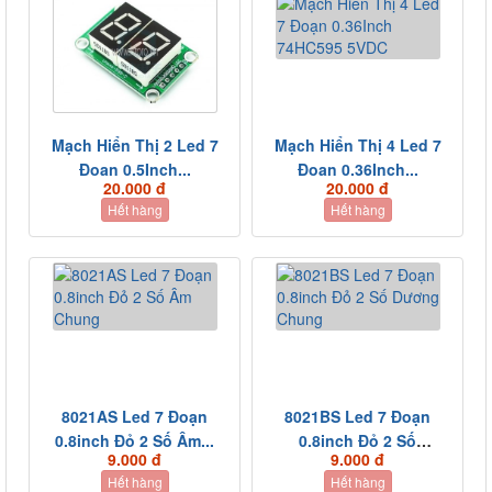
Mạch Hiển Thị 2 Led 7
Mạch Hiển Thị 4 Led 7
Đoạn 0.5Inch...
Đoạn 0.36Inch...
20.000 đ
20.000 đ
Hết hàng
Hết hàng
8021AS Led 7 Đoạn
8021BS Led 7 Đoạn
0.8inch Đỏ 2 Số Âm...
0.8inch Đỏ 2 Số
9.000 đ
9.000 đ
Dương...
Hết hàng
Hết hàng