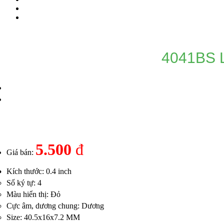
4041BS L
5.500
đ
Giá bán:
Kích thước: 0.4 inch
Số ký tự: 4
Màu hiển thị: Đỏ
Cực âm, dương chung: Dương
Size: 40.5x16x7.2 MM