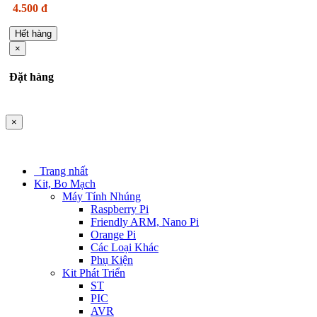
4.500 đ
Hết hàng
×
Đặt hàng
×
Trang nhất
Kit, Bo Mạch
Máy Tính Nhúng
Raspberry Pi
Friendly ARM, Nano Pi
Orange Pi
Các Loại Khác
Phụ Kiện
Kit Phát Triển
ST
PIC
AVR