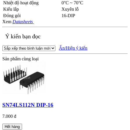
Nhiệt độ hoạt động
0°C ~ 70°C
Kiểu lắp
Xuyên lỗ
Đóng gói
16-DIP
Xem
Datasheets
Ý kiến bạn đọc
Ẩn/Hiện ý kiến
Sản phẩm cùng loại
SN74LS112N DIP-16
7.000 đ
Hết hàng