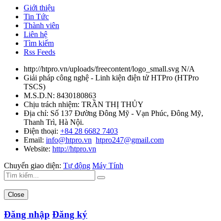
Giới thiệu
Tin Tức
Thành viên
Liên hệ
Tìm kiếm
Rss Feeds
http://htpro.vn/uploads/freecontent/logo_small.svg
N/A
Giải pháp công nghệ - Linh kiện điện tử HTPro
(
HTPro
TSCS
)
M.S.D.N: 8430180863
Chịu trách nhiệm:
TRẦN THỊ THỦY
Địa chỉ:
Số 137 Đường Đông Mỹ - Vạn Phúc, Đông Mỹ,
Thanh Trì, Hà Nội.
Điện thoại:
+84 28 6682 7403
Email:
info@htpro.vn
htpro247@gmail.com
Website:
http://htpro.vn
Chuyển giao diện:
Tự động
Máy Tính
Close
Đăng nhập
Đăng ký