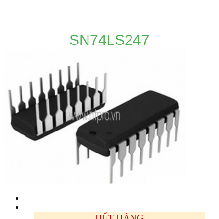
DANH MỤC SẢN PHẨM
SN74LS247
HẾT HÀNG