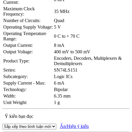
Current:
Maximum Clock
35 MHz
Frequency:
Number of Circuits:
Quad
Operating Supply Voltage:
5 V
Operating Temperature
0 C to + 70 C
Range:
Output Current:
8 mA
Output Voltage:
400 mV to 500 mV
Encoders, Decoders, Multiplexers &
Product Type:
Demultiplexers
Series:
SN74LS151
Subcategory:
Logic ICs
Supply Current - Max:
6 mA
Technology:
Bipolar
Width:
6.35 mm
Unit Weight:
1 g
Ý kiến bạn đọc
Ẩn/Hiện ý kiến