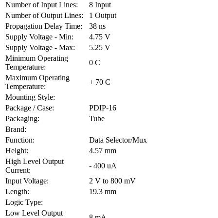
Number of Input Lines:
8 Input
Number of Output Lines:
1 Output
Propagation Delay Time:
38 ns
Supply Voltage - Min:
4.75 V
Supply Voltage - Max:
5.25 V
Minimum Operating
0 C
Temperature:
Maximum Operating
+ 70 C
Temperature:
Mounting Style:
Package / Case:
PDIP-16
Packaging:
Tube
Brand:
Function:
Data Selector/Mux
Height:
4.57 mm
High Level Output
- 400 uA
Current:
Input Voltage:
2 V to 800 mV
Length:
19.3 mm
Logic Type:
Low Level Output
8 mA