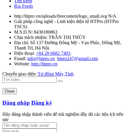
Tìm kiếm
Rss Feeds
http://htpro.vn/uploads/freecontent/logo_small.svg
N/A
Giải pháp công nghệ - Linh kiện điện tử HTPro
(
HTPro
TSCS
)
M.S.D.N: 8430180863
Chịu trách nhiệm:
TRẦN THỊ THỦY
Địa chỉ:
Số 137 Đường Đông Mỹ - Vạn Phúc, Đông Mỹ,
Thanh Trì, Hà Nội.
Điện thoại:
+84 28 6682 7403
Email:
info@htpro.vn
htpro247@gmail.com
Website:
http://htpro.vn
Chuyển giao diện:
Tự động
Máy Tính
Close
Đăng nhập
Đăng ký
Hãy đăng nhập thành viên để trải nghiệm đầy đủ các tiện ích trên
site