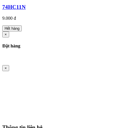
74HC11N
9.000 đ
Hết hàng
×
Đặt hàng
×
Thông tin liên hệ