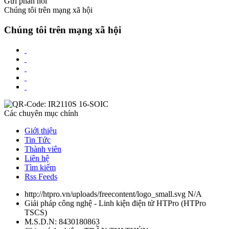
Gửi phản hồi
Chúng tôi trên mạng xã hội
Chúng tôi trên mạng xã hội
Các chuyên mục chính
Giới thiệu
Tin Tức
Thành viên
Liên hệ
Tìm kiếm
Rss Feeds
http://htpro.vn/uploads/freecontent/logo_small.svg
N/A
Giải pháp công nghệ - Linh kiện điện tử HTPro
(
HTPro
TSCS
)
M.S.D.N: 8430180863