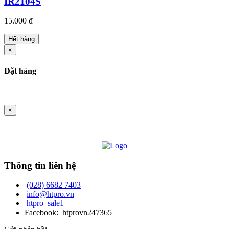
IR2104S
15.000 đ
Hết hàng
×
Đặt hàng
×
Thông tin liên hệ
(028) 6682 7403
info@htpro.vn
htpro_sale1
Facebook: htprovn247365