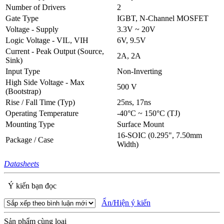
Number of Drivers
2
Gate Type
IGBT, N-Channel MOSFET
Voltage - Supply
3.3V ~ 20V
Logic Voltage - VIL, VIH
6V, 9.5V
Current - Peak Output (Source,
2A, 2A
Sink)
Input Type
Non-Inverting
High Side Voltage - Max
500 V
(Bootstrap)
Rise / Fall Time (Typ)
25ns, 17ns
Operating Temperature
-40°C ~ 150°C (TJ)
Mounting Type
Surface Mount
16-SOIC (0.295", 7.50mm
Package / Case
Width)
Datasheets
Ý kiến bạn đọc
Ẩn/Hiện ý kiến
Sản phẩm cùng loại