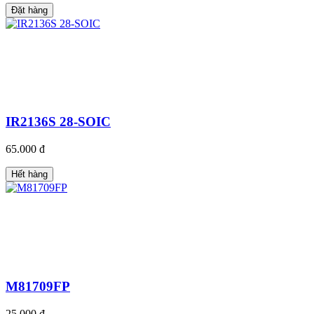
Đặt hàng
IR2136S 28-SOIC
65.000 đ
Hết hàng
M81709FP
25.000 đ