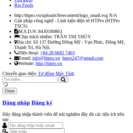
Rss Feeds
http://htpro.vn/uploads/freecontent/logo_small.svg
N/A
Giải pháp công nghệ - Linh kiện điện tử HTPro
(
HTPro
TSCS
)
M.S.D.N: 8430180863
Chịu trách nhiệm:
TRẦN THỊ THỦY
Địa chỉ:
Số 137 Đường Đông Mỹ - Vạn Phúc, Đông Mỹ,
Thanh Trì, Hà Nội.
Điện thoại:
+84 28 6682 7403
Email:
info@htpro.vn
htpro247@gmail.com
Website:
http://htpro.vn
Chuyển giao diện:
Tự động
Máy Tính
Close
Đăng nhập
Đăng ký
Hãy đăng nhập thành viên để trải nghiệm đầy đủ các tiện ích trên
site