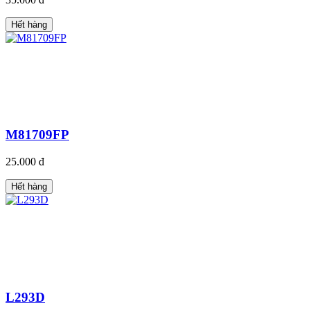
Hết hàng
M81709FP
25.000 đ
Hết hàng
L293D