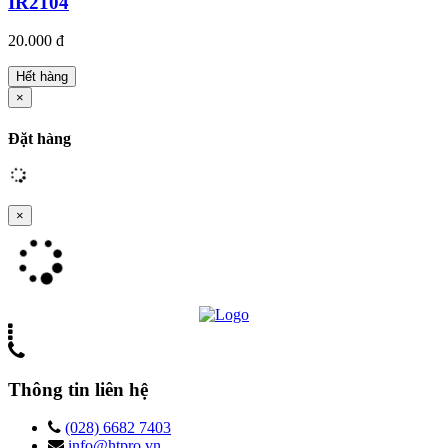
IR2104
20.000 đ
Hết hàng
×
Đặt hàng
×
Thông tin liên hệ
(028) 6682 7403
info@htpro.vn