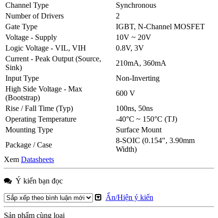
Channel Type
Synchronous
Number of Drivers
2
Gate Type
IGBT, N-Channel MOSFET
Voltage - Supply
10V ~ 20V
Logic Voltage - VIL, VIH
0.8V, 3V
Current - Peak Output (Source,
210mA, 360mA
Sink)
Input Type
Non-Inverting
High Side Voltage - Max
600 V
(Bootstrap)
Rise / Fall Time (Typ)
100ns, 50ns
Operating Temperature
-40°C ~ 150°C (TJ)
Mounting Type
Surface Mount
8-SOIC (0.154", 3.90mm
Package / Case
Width)
Xem
Datasheets
Ý kiến bạn đọc
Ẩn/Hiện ý kiến
Sản phẩm cùng loại