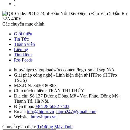
Các chuyên mục chính
Giới thiệu
Tin Tức
Thành viên
Liên hệ
Tìm kiếm
Rss Feeds
http://htpro.vn/uploads/freecontent/logo_small.svg
N/A
Giải pháp công nghệ - Linh kiện điện tử HTPro
(
HTPro
TSCS
)
M.S.D.N: 8430180863
Chịu trách nhiệm:
TRẦN THỊ THỦY
Địa chỉ:
Số 137 Đường Đông Mỹ - Vạn Phúc, Đông Mỹ,
Thanh Trì, Hà Nội.
Điện thoại:
+84 28 6682 7403
Email:
info@htpro.vn
htpro247@gmail.com
Website:
http://htpro.vn
Chuyển giao diện:
Tự động
Máy Tính