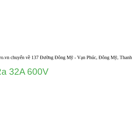
yển về 137 Đường Đông Mỹ - Vạn Phúc, Đông Mỹ, Thanh Trì, Hà Nộ
Ra 32A 600V