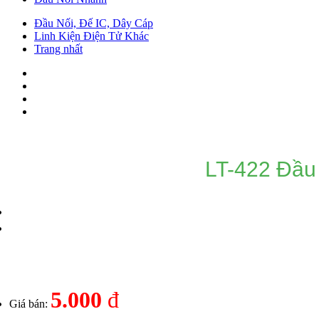
Đầu Nối, Đế IC, Dây Cáp
Linh Kiện Điện Tử Khác
Trang nhất
LT-422 Đầu
5.000
đ
Giá bán: