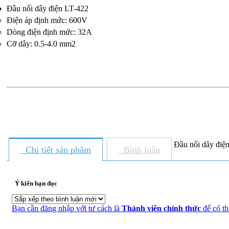
Đầu nối dây điện LT-422
Điện áp định mức: 600V
Dòng điện định mức: 32A
Cỡ dây: 0.5-4.0 mm2
Đầu nối dây đi
Chi tiết sản phẩm
Bình luận
Ý kiến bạn đọc
Bạn cần đăng nhập với tư cách là
Thành viên chính thức
để có th