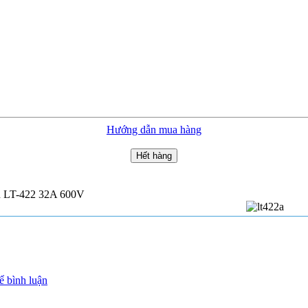
Hướng dẫn mua hàng
Hết hàng
ện LT-422 32A 600V
ể bình luận