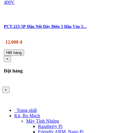
PCT-223-5P Đầu Nối Dây Điện 5 Đầu Vào 5...
12.000 đ
Hết hàng
×
Đặt hàng
×
Trang nhất
Kit, Bo Mạch
Máy Tính Nhúng
Raspberry Pi
Friendly ARM, Nano Pi