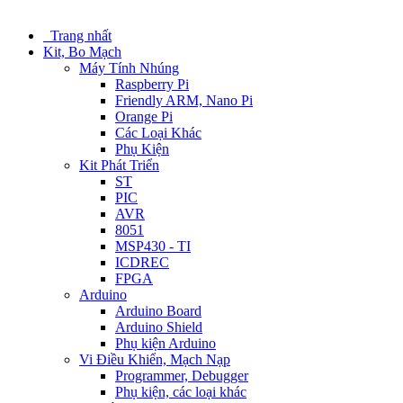
Trang nhất
Kit, Bo Mạch
Máy Tính Nhúng
Raspberry Pi
Friendly ARM, Nano Pi
Orange Pi
Các Loại Khác
Phụ Kiện
Kit Phát Triển
ST
PIC
AVR
8051
MSP430 - TI
ICDREC
FPGA
Arduino
Arduino Board
Arduino Shield
Phụ kiện Arduino
Vi Điều Khiển, Mạch Nạp
Programmer, Debugger
Phụ kiện, các loại khác