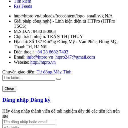
Tìm kiếm
Rss Feeds
http://htpro.vn/uploads/freecontent/logo_small.svg
N/A
Giải pháp công nghệ - Linh kiện điện tử HTPro
(
HTPro
TSCS
)
M.S.D.N: 8430180863
Chịu trách nhiệm:
TRẦN THỊ THỦY
Địa chỉ:
Số 137 Đường Đông Mỹ - Vạn Phúc, Đông Mỹ,
Thanh Trì, Hà Nội.
Điện thoại:
+84 28 6682 7403
Email:
info@htpro.vn
htpro247@gmail.com
Website:
http://htpro.vn
Chuyển giao diện:
Tự động
Máy Tính
Close
Đăng nhập
Đăng ký
Hãy đăng nhập thành viên để trải nghiệm đầy đủ các tiện ích trên
site