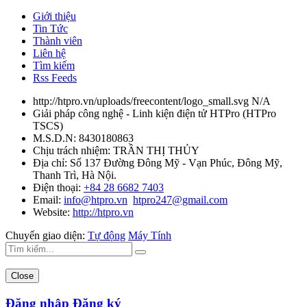
Giới thiệu
Tin Tức
Thành viên
Liên hệ
Tìm kiếm
Rss Feeds
http://htpro.vn/uploads/freecontent/logo_small.svg
N/A
Giải pháp công nghệ - Linh kiện điện tử HTPro
(
HTPro
TSCS
)
M.S.D.N: 8430180863
Chịu trách nhiệm:
TRẦN THỊ THỦY
Địa chỉ:
Số 137 Đường Đông Mỹ - Vạn Phúc, Đông Mỹ,
Thanh Trì, Hà Nội.
Điện thoại:
+84 28 6682 7403
Email:
info@htpro.vn
htpro247@gmail.com
Website:
http://htpro.vn
Chuyển giao diện:
Tự động
Máy Tính
Close
Đăng nhập
Đăng ký