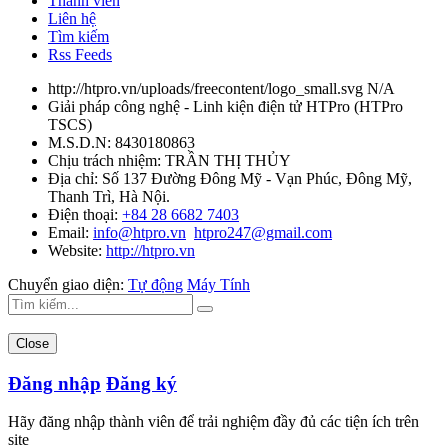
Thành viên
Liên hệ
Tìm kiếm
Rss Feeds
http://htpro.vn/uploads/freecontent/logo_small.svg
N/A
Giải pháp công nghệ - Linh kiện điện tử HTPro
(
HTPro
TSCS
)
M.S.D.N: 8430180863
Chịu trách nhiệm:
TRẦN THỊ THỦY
Địa chỉ:
Số 137 Đường Đông Mỹ - Vạn Phúc, Đông Mỹ,
Thanh Trì, Hà Nội.
Điện thoại:
+84 28 6682 7403
Email:
info@htpro.vn
htpro247@gmail.com
Website:
http://htpro.vn
Chuyển giao diện:
Tự động
Máy Tính
Close
Đăng nhập
Đăng ký
Hãy đăng nhập thành viên để trải nghiệm đầy đủ các tiện ích trên
site