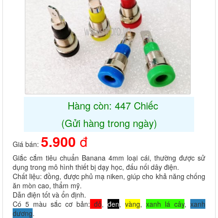
Hàng còn: 447 Chiếc
(Gửi hàng trong ngày)
5.900
đ
Giá bán:
Giắc cắm tiêu chuẩn Banana 4mm loại cái, thường được sử
dụng trong mô hình thiết bị dạy học, đấu nối dây điện.
Chất liệu: đồng, được phủ mạ niken, giúp cho khả năng chống
ăn mòn cao, thẩm mỹ.
Dẫn điện tốt và ổn định.
Có 5 màu sắc cơ bản:
đỏ
,
đen
,
vàng
,
xanh lá cây
,
xanh
dương
.