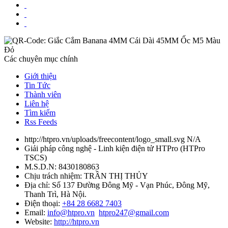
Các chuyên mục chính
Giới thiệu
Tin Tức
Thành viên
Liên hệ
Tìm kiếm
Rss Feeds
http://htpro.vn/uploads/freecontent/logo_small.svg
N/A
Giải pháp công nghệ - Linh kiện điện tử HTPro
(
HTPro
TSCS
)
M.S.D.N: 8430180863
Chịu trách nhiệm:
TRẦN THỊ THỦY
Địa chỉ:
Số 137 Đường Đông Mỹ - Vạn Phúc, Đông Mỹ,
Thanh Trì, Hà Nội.
Điện thoại:
+84 28 6682 7403
Email:
info@htpro.vn
htpro247@gmail.com
Website:
http://htpro.vn