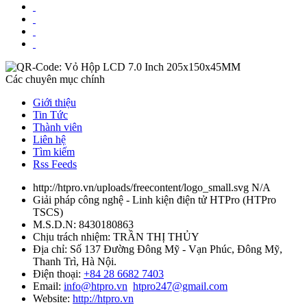
Các chuyên mục chính
Giới thiệu
Tin Tức
Thành viên
Liên hệ
Tìm kiếm
Rss Feeds
http://htpro.vn/uploads/freecontent/logo_small.svg
N/A
Giải pháp công nghệ - Linh kiện điện tử HTPro
(
HTPro
TSCS
)
M.S.D.N: 8430180863
Chịu trách nhiệm:
TRẦN THỊ THỦY
Địa chỉ:
Số 137 Đường Đông Mỹ - Vạn Phúc, Đông Mỹ,
Thanh Trì, Hà Nội.
Điện thoại:
+84 28 6682 7403
Email:
info@htpro.vn
htpro247@gmail.com
Website:
http://htpro.vn