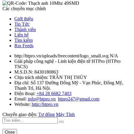
Các chuyên mục chính
Giới thiệu
Tin Tức
Thành viên
Liên hệ
Tìm kiếm
Rss Feeds
http://htpro.vn/uploads/freecontent/logo_small.svg
N/A
Giải pháp công nghệ - Linh kiện điện tử HTPro
(
HTPro
TSCS
)
M.S.D.N: 8430180863
Chịu trách nhiệm:
TRẦN THỊ THỦY
Địa chỉ:
Số 137 Đường Đông Mỹ - Vạn Phúc, Đông Mỹ,
Thanh Trì, Hà Nội.
Điện thoại:
+84 28 6682 7403
Email:
info@htpro.vn
htpro247@gmail.com
Website:
http://htpro.vn
Chuyển giao diện:
Tự động
Máy Tính
Close