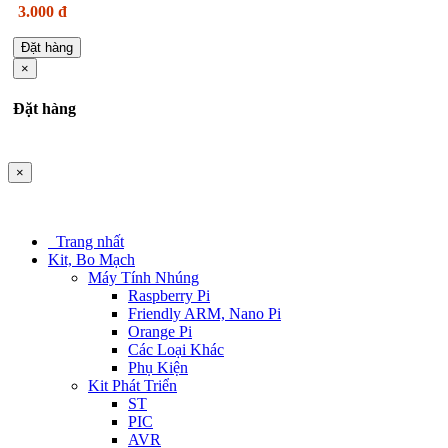
3.000 đ
Đặt hàng
×
Đặt hàng
×
Trang nhất
Kit, Bo Mạch
Máy Tính Nhúng
Raspberry Pi
Friendly ARM, Nano Pi
Orange Pi
Các Loại Khác
Phụ Kiện
Kit Phát Triển
ST
PIC
AVR