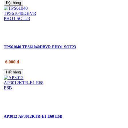
Đặt hàng
TPS61040 TPS61040DBVR PHO1 SOT23
6.000 đ
Hết hàng
AP3012 AP3012KTR-E1 E68 E6B