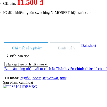
11.500
đ
Giá bán:
IC điều khiển nguồn switching N-MOSFET hiệu suất cao
Datasheet
Chi tiết sản phẩm
Bình luận
Ý kiến bạn đọc
Bạn cần đăng nhập với tư cách là
Thành viên chính thức
để có thể
Từ khóa:
Nguồn
,
boost
,
step-down
,
bulk
Sản phẩm cùng loại