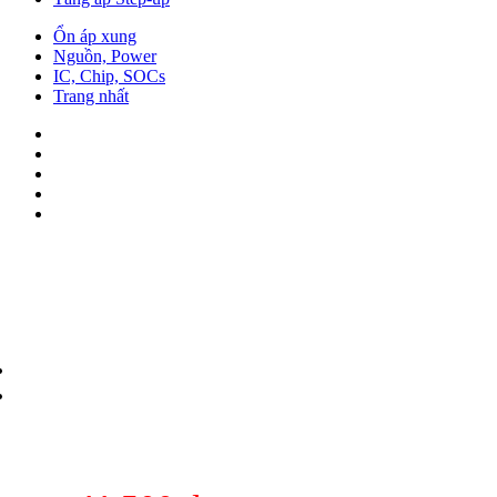
Ổn áp xung
Nguồn, Power
IC, Chip, SOCs
Trang nhất