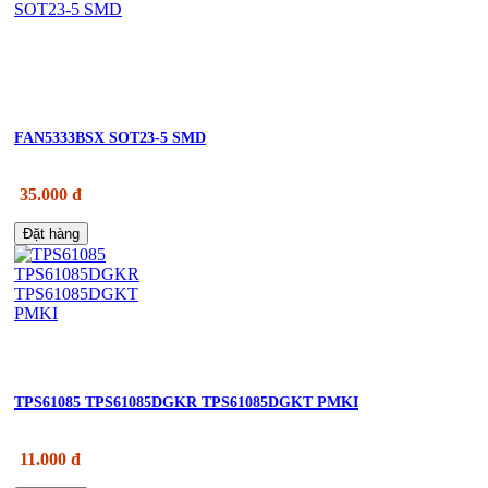
FAN5333BSX SOT23-5 SMD
35.000 đ
Đặt hàng
TPS61085 TPS61085DGKR TPS61085DGKT PMKI
11.000 đ