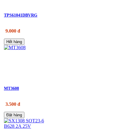
TPS61041DBVRG
9.000 đ
Hết hàng
MT3608
3.500 đ
Đặt hàng