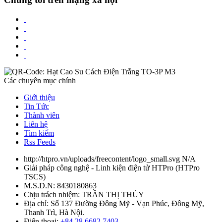
Các chuyên mục chính
Giới thiệu
Tin Tức
Thành viên
Liên hệ
Tìm kiếm
Rss Feeds
http://htpro.vn/uploads/freecontent/logo_small.svg
N/A
Giải pháp công nghệ - Linh kiện điện tử HTPro
(
HTPro
TSCS
)
M.S.D.N: 8430180863
Chịu trách nhiệm:
TRẦN THỊ THỦY
Địa chỉ:
Số 137 Đường Đông Mỹ - Vạn Phúc, Đông Mỹ,
Thanh Trì, Hà Nội.
Điện thoại:
+84 28 6682 7403