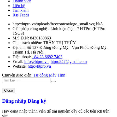
Thành viên
Liên hệ
Tìm kiếm
Rss Feeds
http://htpro.vn/uploads/freecontent/logo_small.svg
N/A
Giải pháp công nghệ - Linh kiện điện tử HTPro
(
HTPro
TSCS
)
M.S.D.N: 8430180863
Chịu trách nhiệm:
TRẦN THỊ THỦY
Địa chỉ:
Số 137 Đường Đông Mỹ - Vạn Phúc, Đông Mỹ,
Thanh Trì, Hà Nội.
Điện thoại:
+84 28 6682 7403
Email:
info@htpro.vn
htpro247@gmail.com
Website:
http://htpro.vn
Chuyển giao diện:
Tự động
Máy Tính
Close
Đăng nhập
Đăng ký
Hãy đăng nhập thành viên để trải nghiệm đầy đủ các tiện ích trên
site