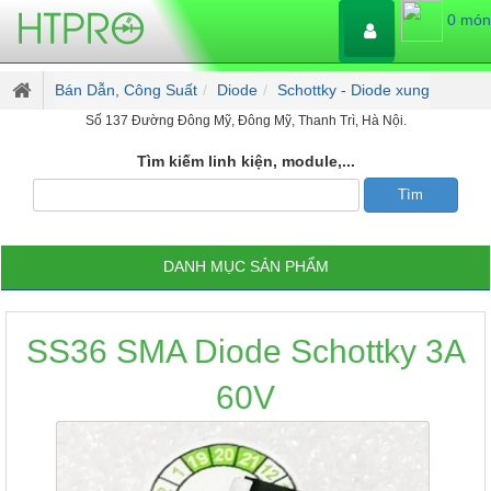
0 món
Bán Dẫn, Công Suất
Diode
Schottky - Diode xung
Số 137 Đường Đông Mỹ, Đông Mỹ, Thanh Trì, Hà Nội.
Tìm kiếm linh kiện, module,...
DANH MỤC SẢN PHẨM
SS36 SMA Diode Schottky 3A
60V