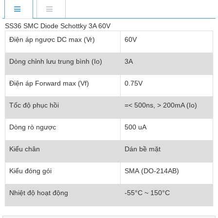
SS36 SMC Diode Schottky 3A 60V
Điện áp ngược DC max (Vr)
60V
Dòng chỉnh lưu trung bình (Io)
3A
Điện áp Forward max (Vf)
0.75V
Tốc độ phục hồi
=< 500ns, > 200mA (Io)
Dòng rò ngược
500 uA
Kiểu chân
Dán bề mặt
Kiểu đóng gói
SMA (DO-214AB)
Nhiệt độ hoạt động
-55°C ~ 150°C