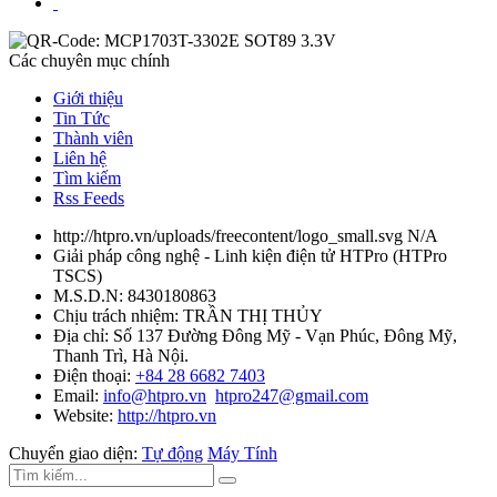
Các chuyên mục chính
Giới thiệu
Tin Tức
Thành viên
Liên hệ
Tìm kiếm
Rss Feeds
http://htpro.vn/uploads/freecontent/logo_small.svg
N/A
Giải pháp công nghệ - Linh kiện điện tử HTPro
(
HTPro
TSCS
)
M.S.D.N: 8430180863
Chịu trách nhiệm:
TRẦN THỊ THỦY
Địa chỉ:
Số 137 Đường Đông Mỹ - Vạn Phúc, Đông Mỹ,
Thanh Trì, Hà Nội.
Điện thoại:
+84 28 6682 7403
Email:
info@htpro.vn
htpro247@gmail.com
Website:
http://htpro.vn
Chuyển giao diện:
Tự động
Máy Tính