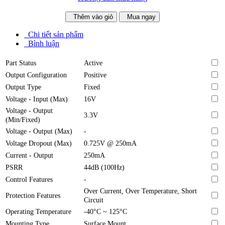
Thêm vào giỏ
Mua ngay
Chi tiết sản phẩm
Bình luận
Part Status
Active
Output Configuration
Positive
Output Type
Fixed
Voltage - Input (Max)
16V
Voltage - Output
3.3V
(Min/Fixed)
Voltage - Output (Max)
-
Voltage Dropout (Max)
0.725V @ 250mA
Current - Output
250mA
PSRR
44dB (100Hz)
Control Features
-
Over Current, Over Temperature, Short
Protection Features
Circuit
Operating Temperature
-40°C ~ 125°C
Mounting Type
Surface Mount