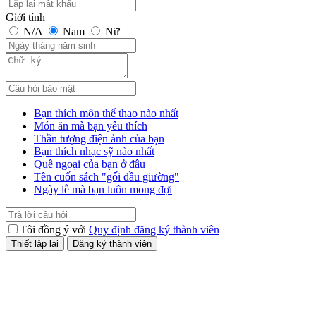
Giới tính
N/A
Nam
Nữ
Bạn thích môn thể thao nào nhất
Món ăn mà bạn yêu thích
Thần tượng điện ảnh của bạn
Bạn thích nhạc sỹ nào nhất
Quê ngoại của bạn ở đâu
Tên cuốn sách "gối đầu giường"
Ngày lễ mà bạn luôn mong đợi
Tôi đồng ý với
Quy định đăng ký thành viên