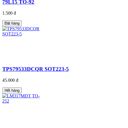
79L15 TO-92
1.500 đ
Đặt hàng
TPS79533DCQR SOT223-5
45.000 đ
Hết hàng