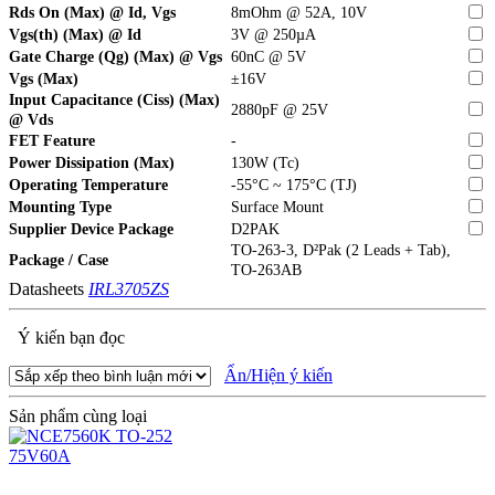
Rds On (Max) @ Id, Vgs
8mOhm @ 52A, 10V
Vgs(th) (Max) @ Id
3V @ 250µA
Gate Charge (Qg) (Max) @ Vgs
60nC @ 5V
Vgs (Max)
±16V
Input Capacitance (Ciss) (Max)
2880pF @ 25V
@ Vds
FET Feature
-
Power Dissipation (Max)
130W (Tc)
Operating Temperature
-55°C ~ 175°C (TJ)
Mounting Type
Surface Mount
Supplier Device Package
D2PAK
TO-263-3, D²Pak (2 Leads + Tab),
Package / Case
TO-263AB
Datasheets
IRL3705ZS
Ý kiến bạn đọc
Ẩn/Hiện ý kiến
Sản phẩm cùng loại