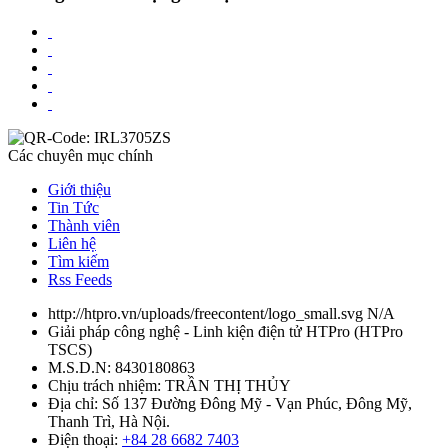
Các chuyên mục chính
Giới thiệu
Tin Tức
Thành viên
Liên hệ
Tìm kiếm
Rss Feeds
http://htpro.vn/uploads/freecontent/logo_small.svg
N/A
Giải pháp công nghệ - Linh kiện điện tử HTPro
(
HTPro
TSCS
)
M.S.D.N: 8430180863
Chịu trách nhiệm:
TRẦN THỊ THỦY
Địa chỉ:
Số 137 Đường Đông Mỹ - Vạn Phúc, Đông Mỹ,
Thanh Trì, Hà Nội.
Điện thoại:
+84 28 6682 7403