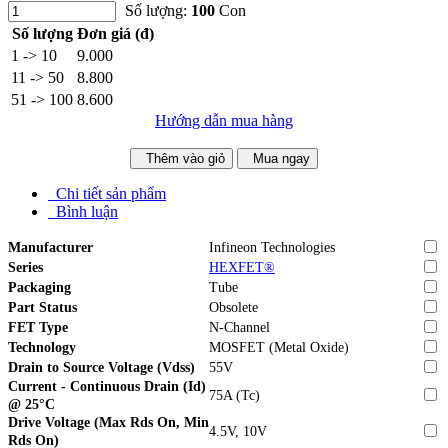
Số lượng:
100
Con
Số lượng
Đơn giá (đ)
1 -> 10
9.000
11 -> 50
8.800
51 -> 100
8.600
Hướng dẫn mua hàng
Thêm vào giỏ
Mua ngay
Chi tiết sản phẩm
Bình luận
Manufacturer
Infineon Technologies
Series
HEXFET®
Packaging
Tube
Part Status
Obsolete
FET Type
N-Channel
Technology
MOSFET (Metal Oxide)
Drain to Source Voltage (Vdss)
55V
Current - Continuous Drain (Id)
75A (Tc)
@ 25°C
Drive Voltage (Max Rds On, Min
4.5V, 10V
Rds On)