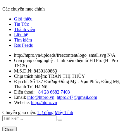
Các chuyên mục chính
Giới thiệu
Tin Tức
Thành viên
Liên hệ
Tìm kiếm
Rss Feeds
http://htpro.vn/uploads/freecontent/logo_small.svg
N/A
Giải pháp công nghệ - Linh kiện điện tử HTPro
(
HTPro
TSCS
)
M.S.D.N: 8430180863
Chịu trách nhiệm:
TRẦN THỊ THỦY
Địa chỉ:
Số 137 Đường Đông Mỹ - Vạn Phúc, Đông Mỹ,
Thanh Trì, Hà Nội.
Điện thoại:
+84 28 6682 7403
Email:
info@htpro.vn
htpro247@gmail.com
Website:
http://htpro.vn
Chuyển giao diện:
Tự động
Máy Tính
Close