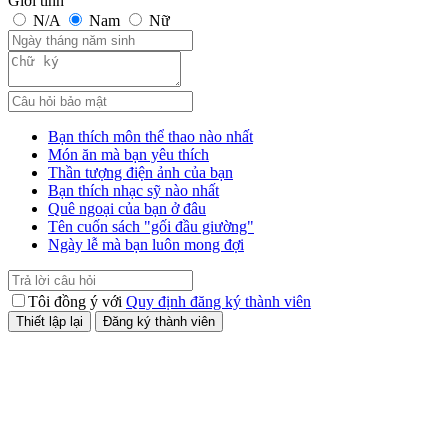
Giới tính
N/A
Nam
Nữ
Bạn thích môn thể thao nào nhất
Món ăn mà bạn yêu thích
Thần tượng điện ảnh của bạn
Bạn thích nhạc sỹ nào nhất
Quê ngoại của bạn ở đâu
Tên cuốn sách "gối đầu giường"
Ngày lễ mà bạn luôn mong đợi
Tôi đồng ý với
Quy định đăng ký thành viên