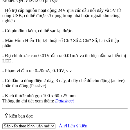
Model: QH-VISG2 có pin sạc
- Hỗ trợ cấp nguồn hoạt động 24V qua các đầu nối dây và 5V từ
cổng USB, có thể được sử dụng trong nhà hoặc ngoài khu công
nghiệp.
- Có pin đính kèm, có thể sạc lại được.
- Màn Hình Hiển Thị kỹ thuật số Chữ Số 4 Chữ Số, hai số thập
phân
- Độ chính xác cao 0.01V đầu ra 0.01mA và tín hiệu đầu ra hiển thị
LED.
- Phạm vi đầu ra: 0-20mA, 0-10V, v.v
- Có đầu ra dòng điện 2 dây, 3 dây, 4 dây chế đổ chủ động (active)
hoặc thụ động (Passive).
- Kích thước nhỏ gọn 100 x 60 x25 mm
Thông tin chi tiết xem thêm:
Datasheet
Ý kiến bạn đọc
Ẩn/Hiện ý kiến