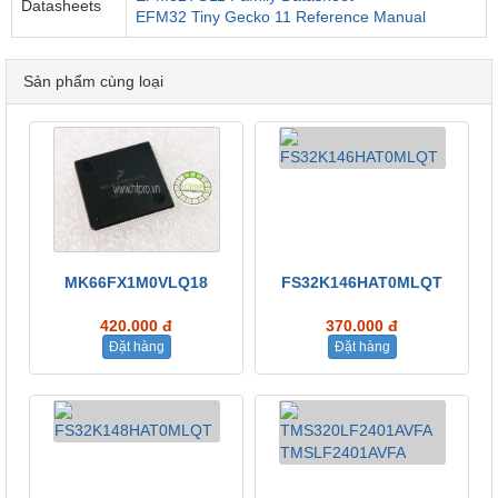
Datasheets
EFM32 Tiny Gecko 11 Reference Manual
Sản phẩm cùng loại
MK66FX1M0VLQ18
FS32K146HAT0MLQT
420.000 đ
370.000 đ
Đặt hàng
Đặt hàng