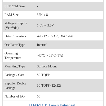
EEPROM Size
-
RAM Size
32K x 8
Voltage - Supply
1.8V ~ 3.8V
(Vcc/Vdd)
Data Converters
A/D 12bit SAR; D/A 12bit
Oscillator Type
Internal
Operating
-40°C ~ 85°C (TA)
Temperature
Mounting Type
Surface Mount
Package / Case
80-TQFP
Supplier Device
80-TQFP (12x12)
Package
Number of I/O
63
EFM32TG11 Family Datasheet