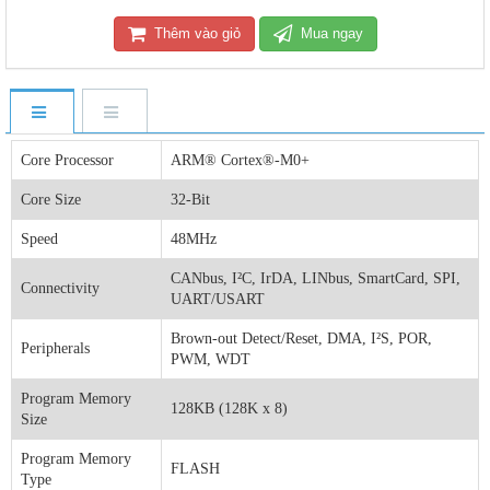
Thêm vào giỏ
Mua ngay
Core Processor
ARM® Cortex®-M0+
Core Size
32-Bit
Speed
48MHz
CANbus, I²C, IrDA, LINbus, SmartCard, SPI,
Connectivity
UART/USART
Brown-out Detect/Reset, DMA, I²S, POR,
Peripherals
PWM, WDT
Program Memory
128KB (128K x 8)
Size
Program Memory
FLASH
Type