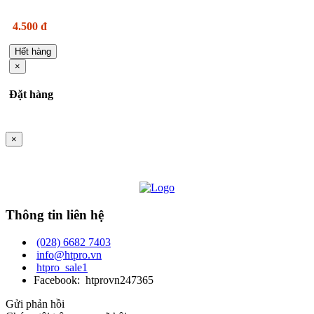
4.500 đ
Hết hàng
×
Đặt hàng
×
Thông tin liên hệ
(028) 6682 7403
info@htpro.vn
htpro_sale1
Facebook: htprovn247365
Gửi phản hồi