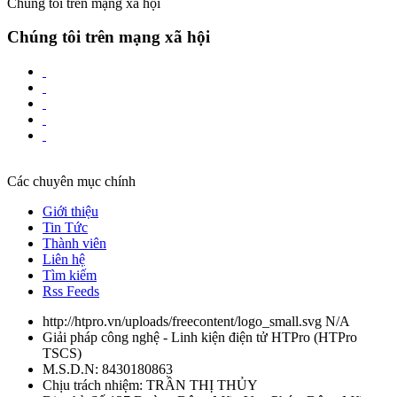
Chúng tôi trên mạng xã hội
Chúng tôi trên mạng xã hội
Các chuyên mục chính
Giới thiệu
Tin Tức
Thành viên
Liên hệ
Tìm kiếm
Rss Feeds
http://htpro.vn/uploads/freecontent/logo_small.svg
N/A
Giải pháp công nghệ - Linh kiện điện tử HTPro
(
HTPro
TSCS
)
M.S.D.N: 8430180863
Chịu trách nhiệm:
TRẦN THỊ THỦY