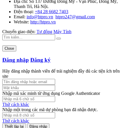
Địa chỉ:
Số 137 Đường Đông Mỹ - Vạn Phúc, Đông Mỹ,
Thanh Trì, Hà Nội.
Điện thoại:
+84 28 6682 7403
Email:
info@htpro.vn
htpro247@gmail.com
Website:
http://htpro.vn
Chuyển giao diện:
Tự động
Máy Tính
Close
Đăng nhập
Đăng ký
Hãy đăng nhập thành viên để trải nghiệm đầy đủ các tiện ích trên
site
Nhập mã xác minh từ ứng dụng Google Authenticator
Thử cách khác
Nhập một trong các mã dự phòng bạn đã nhận được.
Thử cách khác
Đăng nhập