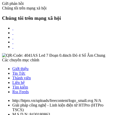
Gửi phản hồi
Chúng tôi trên mạng xã hội
Chúng tôi trên mạng xã hội
Các chuyên mục chính
Giới thiệu
Tin Tức
Thành viên
Liên hệ
Tìm kiếm
Rss Feeds
http://htpro.vn/uploads/freecontent/logo_small.svg
N/A
Giải pháp công nghệ - Linh kiện điện tử HTPro
(
HTPro
TSCS
)
M.S.D.N: 8430180863