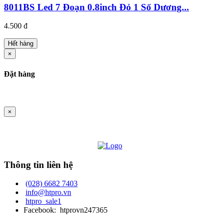
8011BS Led 7 Đoạn 0.8inch Đỏ 1 Số Dương...
4.500 đ
Hết hàng
×
Đặt hàng
×
Thông tin liên hệ
(028) 6682 7403
info@htpro.vn
htpro_sale1
Facebook: htprovn247365