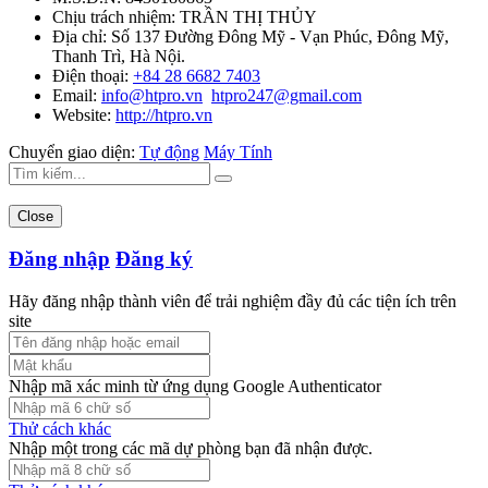
Chịu trách nhiệm:
TRẦN THỊ THỦY
Địa chỉ:
Số 137 Đường Đông Mỹ - Vạn Phúc, Đông Mỹ,
Thanh Trì, Hà Nội.
Điện thoại:
+84 28 6682 7403
Email:
info@htpro.vn
htpro247@gmail.com
Website:
http://htpro.vn
Chuyển giao diện:
Tự động
Máy Tính
Close
Đăng nhập
Đăng ký
Hãy đăng nhập thành viên để trải nghiệm đầy đủ các tiện ích trên
site
Nhập mã xác minh từ ứng dụng Google Authenticator
Thử cách khác
Nhập một trong các mã dự phòng bạn đã nhận được.