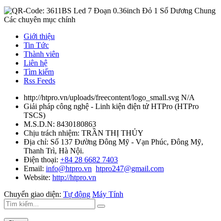
Các chuyên mục chính
Giới thiệu
Tin Tức
Thành viên
Liên hệ
Tìm kiếm
Rss Feeds
http://htpro.vn/uploads/freecontent/logo_small.svg
N/A
Giải pháp công nghệ - Linh kiện điện tử HTPro
(
HTPro
TSCS
)
M.S.D.N: 8430180863
Chịu trách nhiệm:
TRẦN THỊ THỦY
Địa chỉ:
Số 137 Đường Đông Mỹ - Vạn Phúc, Đông Mỹ,
Thanh Trì, Hà Nội.
Điện thoại:
+84 28 6682 7403
Email:
info@htpro.vn
htpro247@gmail.com
Website:
http://htpro.vn
Chuyển giao diện:
Tự động
Máy Tính