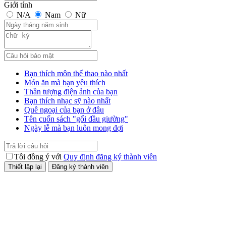
Giới tính
N/A
Nam
Nữ
Bạn thích môn thể thao nào nhất
Món ăn mà bạn yêu thích
Thần tượng điện ảnh của bạn
Bạn thích nhạc sỹ nào nhất
Quê ngoại của bạn ở đâu
Tên cuốn sách "gối đầu giường"
Ngày lễ mà bạn luôn mong đợi
Tôi đồng ý với
Quy định đăng ký thành viên