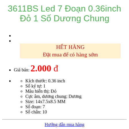
3611BS Led 7 Đoạn 0.36inch
Đỏ 1 Số Dương Chung
HẾT HÀNG
Đặt mua để có hàng sớm
2.000
đ
Giá bán:
Kích thước: 0.36 inch
Số ký tự: 1
Màu hiển thị: Đỏ
Cực âm, dương chung: Dương
Size: 14x7.5x8.5 MM
Số đoạn: 7
Số chân: 10
Hướng dẫn mua hàng