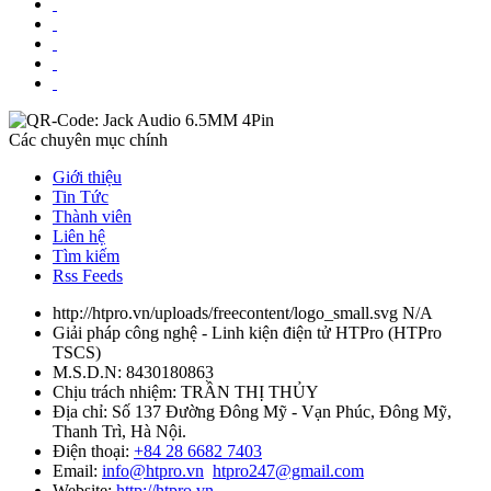
Các chuyên mục chính
Giới thiệu
Tin Tức
Thành viên
Liên hệ
Tìm kiếm
Rss Feeds
http://htpro.vn/uploads/freecontent/logo_small.svg
N/A
Giải pháp công nghệ - Linh kiện điện tử HTPro
(
HTPro
TSCS
)
M.S.D.N: 8430180863
Chịu trách nhiệm:
TRẦN THỊ THỦY
Địa chỉ:
Số 137 Đường Đông Mỹ - Vạn Phúc, Đông Mỹ,
Thanh Trì, Hà Nội.
Điện thoại:
+84 28 6682 7403
Email:
info@htpro.vn
htpro247@gmail.com
Website:
http://htpro.vn