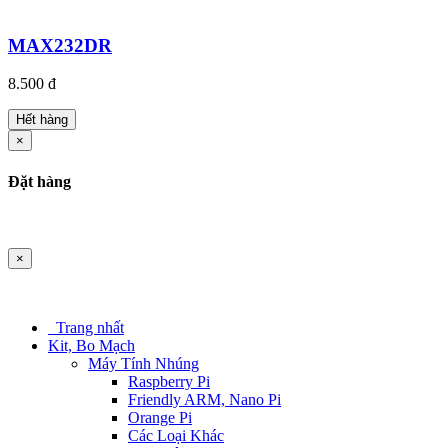
MAX232DR
8.500 đ
Hết hàng
×
Đặt hàng
×
Trang nhất
Kit, Bo Mạch
Máy Tính Nhúng
Raspberry Pi
Friendly ARM, Nano Pi
Orange Pi
Các Loại Khác