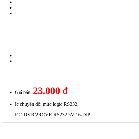
23.000
đ
Giá bán:
Ic chuyển đổi mức logic RS232.
IC 2DVR/2RCVR RS232 5V 16-DIP