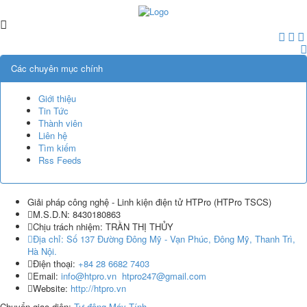
Các chuyên mục chính
Giới thiệu
Tin Tức
Thành viên
Liên hệ
Tìm kiếm
Rss Feeds
Giải pháp công nghệ - Linh kiện điện tử HTPro
(
HTPro TSCS
)
M.S.D.N: 8430180863
Chịu trách nhiệm:
TRẦN THỊ THỦY
Địa chỉ:
Số 137 Đường Đông Mỹ - Vạn Phúc, Đông Mỹ, Thanh Trì,
Hà Nội.
Điện thoại:
+84 28 6682 7403
Email:
info@htpro.vn
htpro247@gmail.com
Website:
http://htpro.vn
Chuyển giao diện:
Tự động
Máy Tính