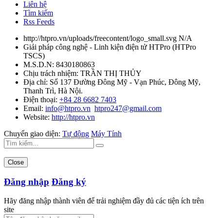
Liên hệ
Tìm kiếm
Rss Feeds
http://htpro.vn/uploads/freecontent/logo_small.svg
N/A
Giải pháp công nghệ - Linh kiện điện tử HTPro
(
HTPro
TSCS
)
M.S.D.N: 8430180863
Chịu trách nhiệm:
TRẦN THỊ THỦY
Địa chỉ:
Số 137 Đường Đông Mỹ - Vạn Phúc, Đông Mỹ,
Thanh Trì, Hà Nội.
Điện thoại:
+84 28 6682 7403
Email:
info@htpro.vn
htpro247@gmail.com
Website:
http://htpro.vn
Chuyển giao diện:
Tự động
Máy Tính
Close
Đăng nhập
Đăng ký
Hãy đăng nhập thành viên để trải nghiệm đầy đủ các tiện ích trên
site