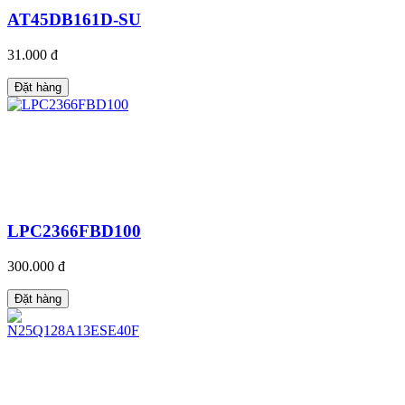
AT45DB161D-SU
31.000 đ
Đặt hàng
LPC2366FBD100
300.000 đ
Đặt hàng