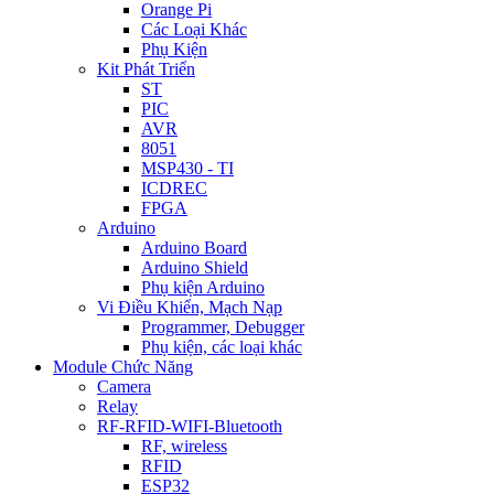
Orange Pi
Các Loại Khác
Phụ Kiện
Kit Phát Triển
ST
PIC
AVR
8051
MSP430 - TI
ICDREC
FPGA
Arduino
Arduino Board
Arduino Shield
Phụ kiện Arduino
Vi Điều Khiển, Mạch Nạp
Programmer, Debugger
Phụ kiện, các loại khác
Module Chức Năng
Camera
Relay
RF-RFID-WIFI-Bluetooth
RF, wireless
RFID
ESP32