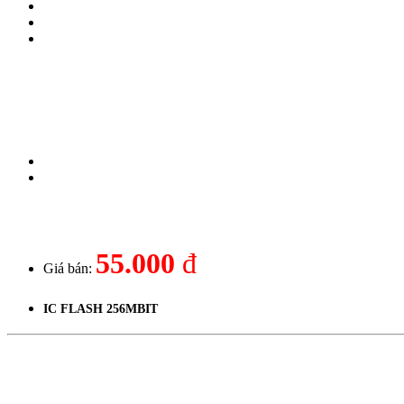
55.000
đ
Giá bán:
IC FLASH 256MBIT