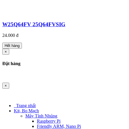
W25Q64FV 25Q64FVSIG
24.000 đ
Hết hàng
×
Đặt hàng
×
Trang nhất
Kit, Bo Mạch
Máy Tính Nhúng
Raspberry Pi
Friendly ARM, Nano Pi