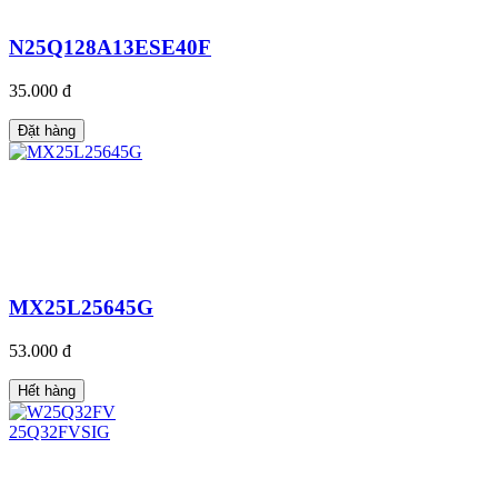
N25Q128A13ESE40F
35.000 đ
Đặt hàng
MX25L25645G
53.000 đ
Hết hàng