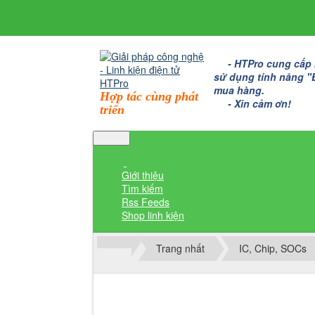
- HTPro cung cấp bo
sử dụng tính năng "Đặ
mua hàng.
Hợp tác cùng phát
- Xin cảm ơn!
triển
Giới thiệu
Tìm kiếm
Rss Feeds
Shop linh kiện
Trang nhất
IC, Chip, SOCs
Thành viên đăng nhập