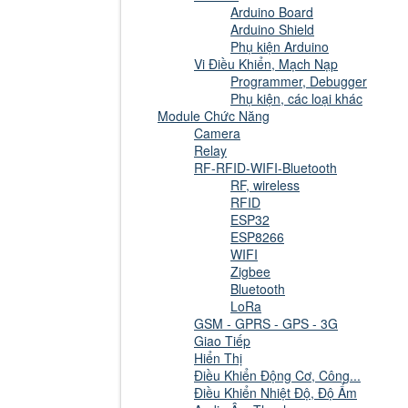
Arduino Board
Arduino Shield
Phụ kiện Arduino
Vi Điều Khiển, Mạch Nạp
Programmer, Debugger
Phụ kiện, các loại khác
Module Chức Năng
Camera
Relay
RF-RFID-WIFI-Bluetooth
RF, wireless
RFID
ESP32
ESP8266
WIFI
Zigbee
Bluetooth
LoRa
GSM - GPRS - GPS - 3G
Giao Tiếp
Hiển Thị
Điều Khiển Động Cơ, Công...
Điều Khiển Nhiệt Độ, Độ Ẩm