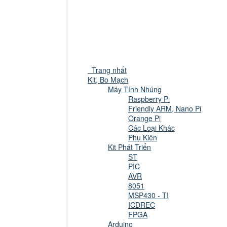
Trang nhất
Kit, Bo Mạch
Máy Tính Nhúng
Raspberry Pi
Friendly ARM, Nano Pi
Orange Pi
Các Loại Khác
Phụ Kiện
Kit Phát Triển
ST
PIC
AVR
8051
MSP430 - TI
ICDREC
FPGA
Arduino