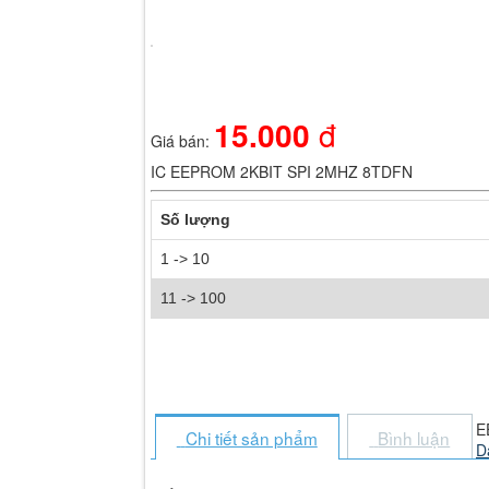
Hãy đăng nhập thành viên để trải nghiệm đầy đủ các tiện ích trên sit
Nhập mã xác minh từ ứng dụng Google Authenticator
15.000
đ
Giá bán:
Thử cách khác
Nhập một trong các mã dự phòng bạn đã nhận được.
IC EEPROM 2KBIT SPI 2MHZ 8TDFN
Thử cách khác
Số lượng
Đăng nhập
1 -> 10
11 -> 100
E
Chi tiết sản phẩm
Bình luận
D