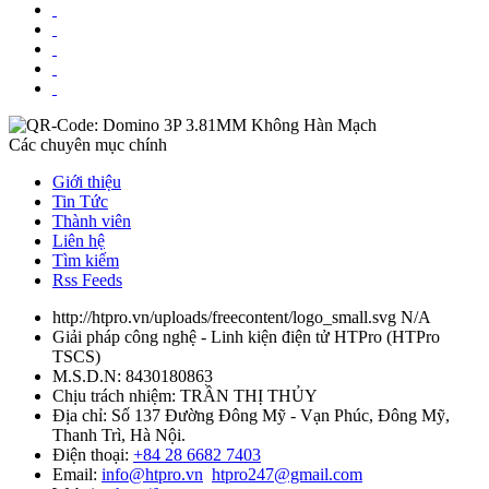
Các chuyên mục chính
Giới thiệu
Tin Tức
Thành viên
Liên hệ
Tìm kiếm
Rss Feeds
http://htpro.vn/uploads/freecontent/logo_small.svg
N/A
Giải pháp công nghệ - Linh kiện điện tử HTPro
(
HTPro
TSCS
)
M.S.D.N: 8430180863
Chịu trách nhiệm:
TRẦN THỊ THỦY
Địa chỉ:
Số 137 Đường Đông Mỹ - Vạn Phúc, Đông Mỹ,
Thanh Trì, Hà Nội.
Điện thoại:
+84 28 6682 7403
Email:
info@htpro.vn
htpro247@gmail.com