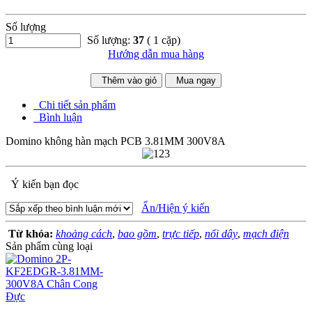
Số lượng
Số lượng:
37
( 1 cặp)
Hướng dẫn mua hàng
Thêm vào giỏ
Mua ngay
Chi tiết sản phẩm
Bình luận
Domino không hàn mạch PCB 3.81MM 300V8A
Ý kiến bạn đọc
Ẩn/Hiện ý kiến
Từ khóa:
khoảng cách
,
bao gồm
,
trực tiếp
,
nối dây
,
mạch điện
Sản phẩm cùng loại