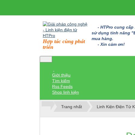
- HTPro cung cấp bo
sử dụng tính năng "Đặ
mua hàng.
Hợp tác cùng phát
- Xin cảm ơn!
triển
Giới thiệu
Tìm kiếm
Rss Feeds
Shop linh kiện
Trang nhất
Linh Kiện Điện Tử 
Thành viên đăng nhập