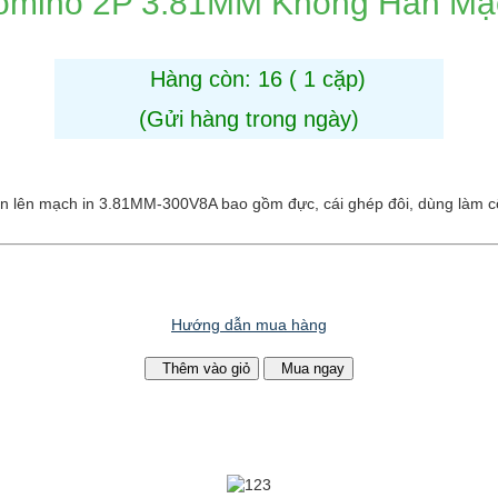
omino 2P 3.81MM Không Hàn Mạ
e
Hàng còn: 16 ( 1 cặp)
(Gửi hàng trong ngày)
n lên mạch in 3.81MM-300V8A bao gồm đực, cái ghép đôi, dùng làm c
Hướng dẫn mua hàng
Thêm vào giỏ
Mua ngay