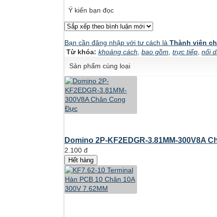
Ý kiến bạn đọc
Bạn cần đăng nhập với tư cách là
Thành viên ch
Từ khóa:
khoảng cách
,
bao gồm
,
trực tiếp
,
nối 
Sản phẩm cùng loại
Domino 2P-KF2EDGR-3.81MM-300V8A Châ
2.100 đ
Hết hàng