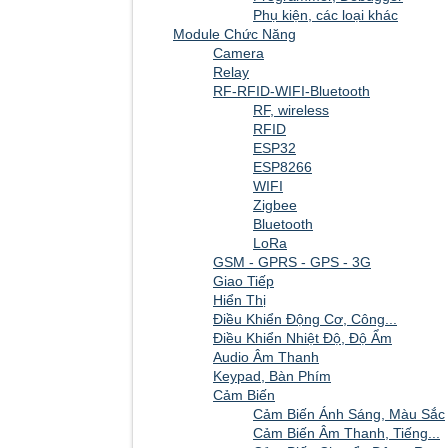
Phụ kiện, các loại khác
Module Chức Năng
Camera
Relay
RF-RFID-WIFI-Bluetooth
RF, wireless
RFID
ESP32
ESP8266
WIFI
Zigbee
Bluetooth
LoRa
GSM - GPRS - GPS - 3G
Giao Tiếp
Hiển Thị
Điều Khiển Động Cơ, Công...
Điều Khiển Nhiệt Độ, Độ Ẩm
Audio Âm Thanh
Keypad, Bàn Phím
Cảm Biến
Cảm Biến Ánh Sáng, Màu Sắc
Cảm Biến Âm Thanh, Tiếng...