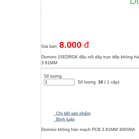
D
Hãy đăng nhập thành viên để trải nghiệm đầy đủ các tiện ích trên sit
Nhập mã xác minh từ ứng dụng Google Authenticator
Thử cách khác
8.000
đ
Giá bán:
Nhập một trong các mã dự phòng bạn đã nhận được.
Domino 15EDRGK đấu nối dây trực tiếp không hà
3.81MM
Thử cách khác
Đăng nhập
Số lượng
Số lượng:
16
( 1 cặp)
Chi tiết sản phẩm
Bình luận
Domino không hàn mạch PCB 3.81MM 300V8A