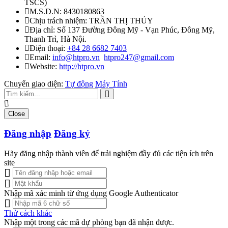
TSCS
)
M.S.D.N: 8430180863
Chịu trách nhiệm:
TRẦN THỊ THỦY
Địa chỉ:
Số 137 Đường Đông Mỹ - Vạn Phúc, Đông Mỹ,
Thanh Trì, Hà Nội.
Điện thoại:
+84 28 6682 7403
Email:
info@htpro.vn
htpro247@gmail.com
Website:
http://htpro.vn
Chuyển giao diện:
Tự động
Máy Tính
Close
Đăng nhập
Đăng ký
Hãy đăng nhập thành viên để trải nghiệm đầy đủ các tiện ích trên
site
Nhập mã xác minh từ ứng dụng Google Authenticator
Thử cách khác
Nhập một trong các mã dự phòng bạn đã nhận được.