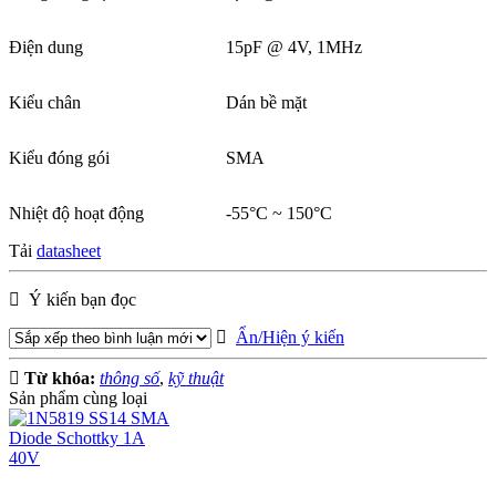
Điện dung
15pF @ 4V, 1MHz
Kiểu chân
Dán bề mặt
Kiểu đóng gói
SMA
Nhiệt độ hoạt động
-55°C ~ 150°C
Tải
datasheet
Ý kiến bạn đọc
Ẩn/Hiện ý kiến
Từ khóa:
thông số
,
kỹ thuật
Sản phẩm cùng loại