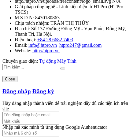
http://htpro.vn/uploads/freecontent/logo_small.svg
N/A
Giải pháp công nghệ - Linh kiện điện tử HTPro
(
HTPro
TSCS
)
M.S.D.N: 8430180863
Chịu trách nhiệm:
TRẦN THỊ THỦY
Địa chỉ:
Số 137 Đường Đông Mỹ - Vạn Phúc, Đông Mỹ,
Thanh Trì, Hà Nội.
Điện thoại:
+84 28 6682 7403
Email:
info@htpro.vn
htpro247@gmail.com
Website:
http://htpro.vn
Chuyển giao diện:
Tự động
Máy Tính
Close
Đăng nhập
Đăng ký
Hãy đăng nhập thành viên để trải nghiệm đầy đủ các tiện ích trên
site
Nhập mã xác minh từ ứng dụng Google Authenticator