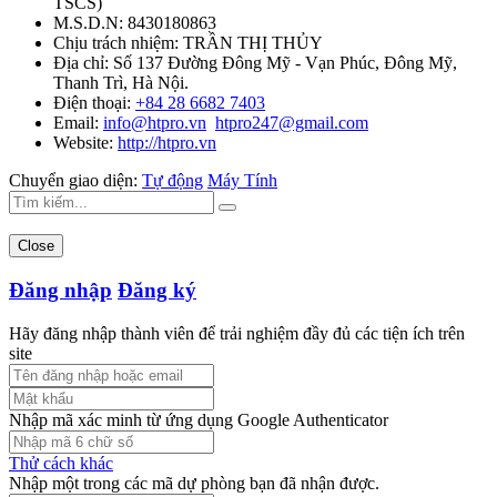
TSCS
)
M.S.D.N: 8430180863
Chịu trách nhiệm:
TRẦN THỊ THỦY
Địa chỉ:
Số 137 Đường Đông Mỹ - Vạn Phúc, Đông Mỹ,
Thanh Trì, Hà Nội.
Điện thoại:
+84 28 6682 7403
Email:
info@htpro.vn
htpro247@gmail.com
Website:
http://htpro.vn
Chuyển giao diện:
Tự động
Máy Tính
Close
Đăng nhập
Đăng ký
Hãy đăng nhập thành viên để trải nghiệm đầy đủ các tiện ích trên
site
Nhập mã xác minh từ ứng dụng Google Authenticator
Thử cách khác
Nhập một trong các mã dự phòng bạn đã nhận được.