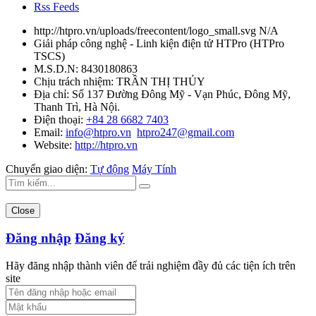
Rss Feeds
http://htpro.vn/uploads/freecontent/logo_small.svg
N/A
Giải pháp công nghệ - Linh kiện điện tử HTPro
(
HTPro
TSCS
)
M.S.D.N: 8430180863
Chịu trách nhiệm:
TRẦN THỊ THỦY
Địa chỉ:
Số 137 Đường Đông Mỹ - Vạn Phúc, Đông Mỹ,
Thanh Trì, Hà Nội.
Điện thoại:
+84 28 6682 7403
Email:
info@htpro.vn
htpro247@gmail.com
Website:
http://htpro.vn
Chuyển giao diện:
Tự động
Máy Tính
Close
Đăng nhập
Đăng ký
Hãy đăng nhập thành viên để trải nghiệm đầy đủ các tiện ích trên
site