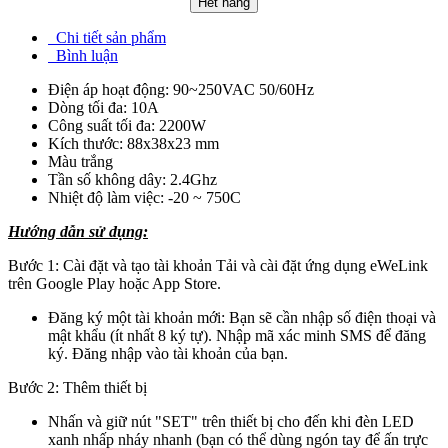
Hết hàng
Chi tiết sản phẩm
Bình luận
Điện áp hoạt động: 90~250VAC 50/60Hz
Dòng tối đa: 10A
Công suất tối đa: 2200W
Kích thước: 88x38x23 mm
Màu trắng
Tần số không dây: 2.4Ghz
Nhiệt độ làm việc: -20 ~ 750C
Hướng dẫn sử dụng:
Bước 1: Cài đặt và tạo tài khoản Tải và cài đặt ứng dụng eWeLink
trên Google Play hoặc App Store.
Đăng ký một tài khoản mới: Bạn sẽ cần nhập số điện thoại và
mật khẩu (ít nhất 8 ký tự). Nhập mã xác minh SMS để đăng
ký. Đăng nhập vào tài khoản của bạn.
Bước 2: Thêm thiết bị
Nhấn và giữ nút "SET" trên thiết bị cho đến khi đèn LED
xanh nhấp nháy nhanh (bạn có thể dùng ngón tay để ấn trực