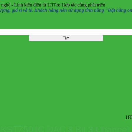
 nghệ - Linh kiện điện tử HTPro
Hợp tác cùng phát triển
, giá sỉ và lẻ. Khách hàng nên sử dụng tính năng "Đặt hàng online
HTPro.vn ch
STZ50 IC DAC 8 Bit 3 Channel