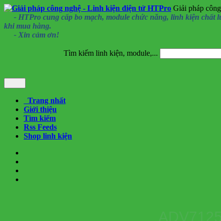
Giải pháp công
- HTPro cung cấp bo mạch, module chức năng, linh kiện chất lượng
khi mua hàng.
- Xin cảm ơn!
Tìm kiếm linh kiện, module,...
Trang nhất
Giới thiệu
Tìm kiếm
Rss Feeds
Shop linh kiện
ADV7125K