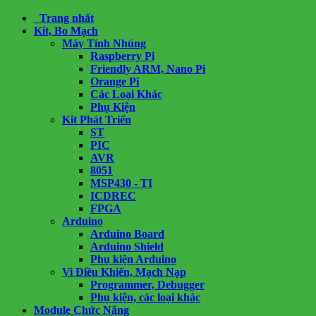
Trang nhất
Kit, Bo Mạch
Máy Tính Nhúng
Raspberry Pi
Friendly ARM, Nano Pi
Orange Pi
Các Loại Khác
Phụ Kiện
Kit Phát Triển
ST
PIC
AVR
8051
MSP430 - TI
ICDREC
FPGA
Arduino
Arduino Board
Arduino Shield
Phụ kiện Arduino
Vi Điều Khiển, Mạch Nạp
Programmer, Debugger
Phụ kiện, các loại khác
Module Chức Năng