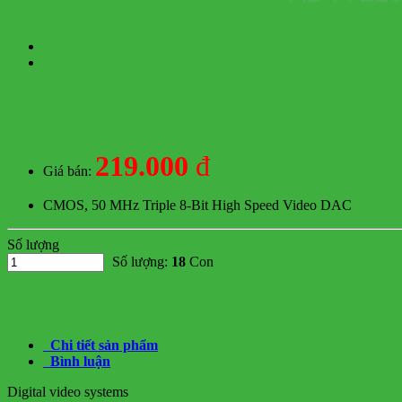
219.000
đ
Giá bán:
CMOS, 50 MHz Triple 8-Bit High Speed Video DAC
Số lượng
Số lượng:
18
Con
Chi tiết sản phẩm
Bình luận
Digital video systems