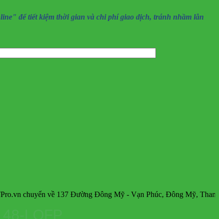
" để tiết kiệm thời gian và chi phí giao dịch, tránh nhầm lẫn
uyển về 137 Đường Đông Mỹ - Vạn Phúc, Đông Mỹ, Thanh Trì, Hà 
, 48-LQFP