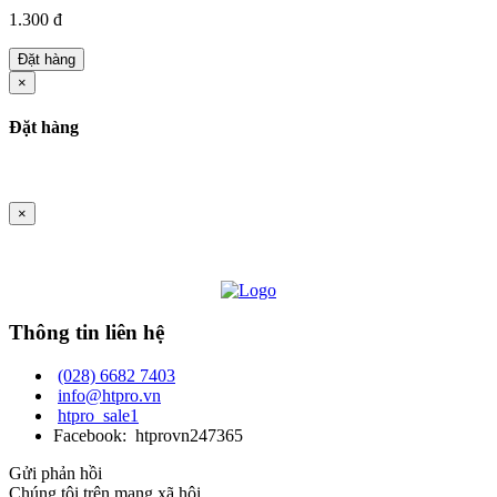
1.300 đ
Đặt hàng
×
Đặt hàng
×
Thông tin liên hệ
(028) 6682 7403
info@htpro.vn
htpro_sale1
Facebook: htprovn247365
Gửi phản hồi
Chúng tôi trên mạng xã hội