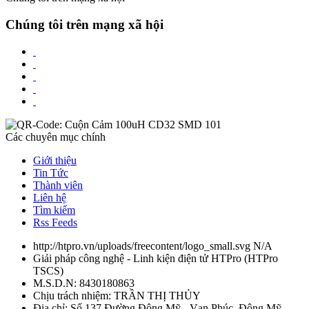
Chúng tôi trên mạng xã hội
Các chuyên mục chính
Giới thiệu
Tin Tức
Thành viên
Liên hệ
Tìm kiếm
Rss Feeds
http://htpro.vn/uploads/freecontent/logo_small.svg
N/A
Giải pháp công nghệ - Linh kiện điện tử HTPro
(
HTPro
TSCS
)
M.S.D.N: 8430180863
Chịu trách nhiệm:
TRẦN THỊ THỦY
Địa chỉ:
Số 137 Đường Đông Mỹ - Vạn Phúc, Đông Mỹ,