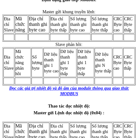
Master gửi khung truyền lệnh:
Mã
Địa chỉ
Địa
Địa chỉ
Số lượng
Số lượng
CRC
CRC
chức
thanh ghi
chỉ
thanh ghi
thanh ghi
thanh ghi
Byte
Byte
năng
byte cao
Slave
byte thấp
byte cao
byte thấp
cao
thấp
Slave phản hồi:
Mã
Dữ liệu
Dữ liệu
Dữ liệu
Dữ liệu
Địa
chức
Số
thanh
thanh
CRC
CRC
thanh
thanh
chỉ
năng
lượng
ghi 1
ghi 1
Byte
Byte
ghi 1
ghi N
Slave
phản
byte
byte
byte
cao
thấp
byte cao
byte thấp
hồi
thấp
thấp
Đọc các giá trị nhiệt độ và độ ẩm của module thông qua giao thức
MODBUS
Thao tác đọc nhiệt độ:
Master gửi Lệnh đọc nhiệt độ (0x04) :
Mã
Địa chỉ
Địa
Địa chỉ
Số lượng
Số lượng
CRC
CRC
chức
thanh ghi
chỉ
thanh ghi
thanh ghi
thanh ghi
Byte
Byte
năng
byte cao
Slave
byte thấp
byte cao
byte thấp
cao
thấp