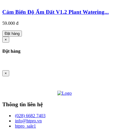
Cảm Biến Độ Ẩm Đất V1.2 Plant Watering...
59.000 đ
Đặt hàng
×
Đặt hàng
×
Thông tin liên hệ
(028) 6682 7403
info@htpro.vn
htpro_sale1