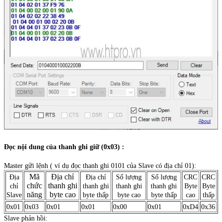
Đọc nội dung của thanh ghi giữ (0x03) :
Master gửi lệnh ( ví dụ đọc thanh ghi 0101 của Slave có địa chỉ 01):
Mã
Địa chỉ
Địa
Địa chỉ
Số lượng
Số lượng
CRC
CRC
chức
thanh ghi
chỉ
thanh ghi
thanh ghi
thanh ghi
Byte
Byte
năng
byte cao
Slave
byte thấp
byte cao
byte thấp
cao
thấp
0x01
0x03
0x01
0x01
0x00
0x01
0xD4
0x36
Slave phản hồi: