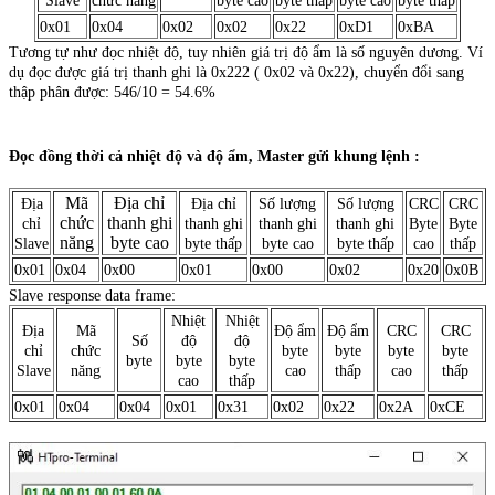
Slave
chức năng
byte cao
byte thấp
byte cao
byte thấp
0x01
0x04
0x02
0x02
0x22
0xD1
0xBA
Tương tự như đọc nhiệt độ, tuy nhiên giá trị độ ẩm là số nguyên dương. Ví
dụ đọc được giá trị thanh ghi là 0x222 ( 0x02 và 0x22), chuyển đổi sang
thập phân được: 546/10 = 54.6%
Đọc đồng thời cả nhiệt độ và độ ẩm, Master gửi khung lệnh :
Mã
Địa chỉ
Địa
Địa chỉ
Số lượng
Số lượng
CRC
CRC
chức
thanh ghi
chỉ
thanh ghi
thanh ghi
thanh ghi
Byte
Byte
năng
byte cao
Slave
byte thấp
byte cao
byte thấp
cao
thấp
0x01
0x04
0x00
0x01
0x00
0x02
0x20
0x0B
Slave response data frame:
Nhiệt
Nhiệt
Địa
Mã
Độ ẩm
Độ ẩm
CRC
CRC
Số
độ
độ
chỉ
chức
byte
byte
byte
byte
byte
byte
byte
Slave
năng
cao
thấp
cao
thấp
cao
thấp
0x01
0x04
0x04
0x01
0x31
0x02
0x22
0x2A
0xCE