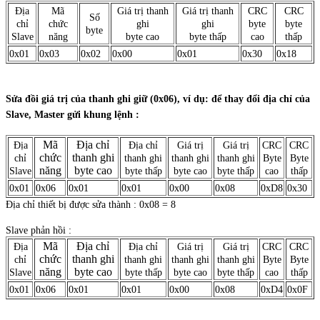
Địa
Mã
Giá trị thanh
Giá trị thanh
CRC
CRC
Số
chỉ
chức
ghi
ghi
byte
byte
byte
Slave
năng
byte cao
byte thấp
cao
thấp
0x01
0x03
0x02
0x00
0x01
0x30
0x18
Sửa đồi giá trị của thanh ghi giữ (0x06), ví dụ: để thay đổi địa chỉ của
Slave, Master gửi khung lệnh :
Mã
Địa chỉ
Địa
Địa chỉ
Giá trị
Giá trị
CRC
CRC
chức
thanh ghi
chỉ
thanh ghi
thanh ghi
thanh ghi
Byte
Byte
năng
byte cao
Slave
byte thấp
byte cao
byte thấp
cao
thấp
0x01
0x06
0x01
0x01
0x00
0x08
0xD8
0x30
Địa chỉ thiết bị được sửa thành : 0x08 = 8
Slave phản hồi :
Mã
Địa chỉ
Địa
Địa chỉ
Giá trị
Giá trị
CRC
CRC
chức
thanh ghi
chỉ
thanh ghi
thanh ghi
thanh ghi
Byte
Byte
năng
byte cao
Slave
byte thấp
byte cao
byte thấp
cao
thấp
0x01
0x06
0x01
0x01
0x00
0x08
0xD4
0x0F