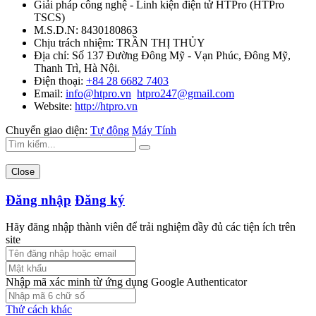
Giải pháp công nghệ - Linh kiện điện tử HTPro
(
HTPro
TSCS
)
M.S.D.N: 8430180863
Chịu trách nhiệm:
TRẦN THỊ THỦY
Địa chỉ:
Số 137 Đường Đông Mỹ - Vạn Phúc, Đông Mỹ,
Thanh Trì, Hà Nội.
Điện thoại:
+84 28 6682 7403
Email:
info@htpro.vn
htpro247@gmail.com
Website:
http://htpro.vn
Chuyển giao diện:
Tự động
Máy Tính
Close
Đăng nhập
Đăng ký
Hãy đăng nhập thành viên để trải nghiệm đầy đủ các tiện ích trên
site
Nhập mã xác minh từ ứng dụng Google Authenticator
Thử cách khác