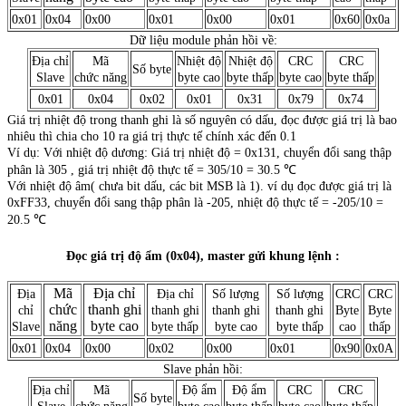
0x01
0x04
0x00
0x01
0x00
0x01
0x60
0x0a
Dữ liệu module phản hồi về:
Địa chỉ
Mã
Nhiệt độ
Nhiệt độ
CRC
CRC
Số byte
Slave
chức năng
byte cao
byte thấp
byte cao
byte thấp
0x01
0x04
0x02
0x01
0x31
0x79
0x74
Giá trị nhiệt độ trong thanh ghi là số nguyên có dấu, đọc được giá trị là bao
nhiêu thì chia cho 10 ra giá trị thực tế chính xác đến 0.1
Ví dụ: Với nhiệt độ dương: Giá trị nhiệt độ = 0x131, chuyển đổi sang thập
phân là 305 , giá trị nhiệt độ thực tế = 305/10 = 30.5 ℃
Với nhiệt độ âm( chưa bit dấu, các bit MSB là 1). ví dụ đọc được giá trị là
0xFF33, chuyển đổi sang thập phân là -205, nhiệt độ thực tế = -205/10 =
20.5 ℃
Đọc giá trị độ ẩm (0x04), master gửi khung lệnh :
Mã
Địa chỉ
Địa
Địa chỉ
Số lượng
Số lượng
CRC
CRC
chức
thanh ghi
chỉ
thanh ghi
thanh ghi
thanh ghi
Byte
Byte
năng
byte cao
Slave
byte thấp
byte cao
byte thấp
cao
thấp
0x01
0x04
0x00
0x02
0x00
0x01
0x90
0x0A
Slave phản hồi:
Địa chỉ
Mã
Độ ẩm
Độ ẩm
CRC
CRC
Số byte