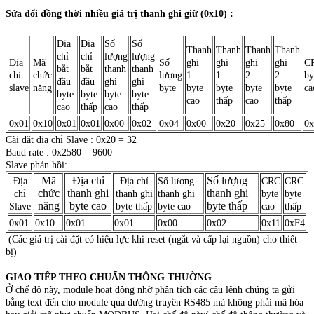
Sửa đổi đồng thời nhiều giá trị thanh ghi giữ (0x10) :
Địa
Địa
Số
Số
Thanh
Thanh
Thanh
Thanh
chỉ
chỉ
lượng
lượng
Địa
Mã
Số
ghi
ghi
ghi
ghi
C
bắt
bắt
thanh
thanh
chỉ
chức
lượng
1
1
2
2
by
đầu
đầu
ghi
ghi
slave
năng
byte
byte
byte
byte
byte
ca
byte
byte
byte
byte
cao
thấp
cao
thấp
cao
thấp
cao
thấp
0x01
0x10
0x01
0x01
0x00
0x02
0x04
0x00
0x20
0x25
0x80
0x
Cài đặt địa chỉ Slave : 0x20 = 32
Baud rate : 0x2580 = 9600
Slave phản hồi:
Mã
Địa chỉ
Số lượng
Địa
Địa chỉ
Số lượng
CRC
CRC
chức
thanh ghi
thanh ghi
chỉ
thanh ghi
thanh ghi
byte
byte
năng
byte cao
byte thấp
Slave
byte thấp
byte cao
cao
thấp
0x01
0x10
0x01
0x01
0x00
0x02
0x11
0xF4
(Các giá trị cài đặt có hiệu lực khi reset (ngắt và cấp lại nguồn) cho thiết
bị)
GIAO TIẾP THEO CHUẨN THÔNG THƯỜNG
Ở chế độ này, module hoạt động nhờ phân tích các câu lệnh chúng ta gửi
bằng text đến cho module qua đường truyền RS485 mà không phải mã hóa