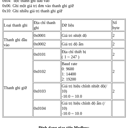
0x04: đọc thanh ghi đầu vào
0x06: Ghi một giá trị đơn vào thanh ghi giữ
0x10: Ghi nhiều giá trị thanh ghi giữ
Địa chỉ thanh
Số
Loại thanh ghi
Dữ liệu
ghi
byte
0x0001
Giá tri nhiệt độ
2
Thanh ghi đầu
0x0002
Giá trị độ ẩm
2
vào
Địa chỉ thiết bị
0x0101
2
( 1 ~ 247 )
Baud rate
0: 9600
0x0102
2
1: 14400
2: 19200
Giá trị hiệu chỉnh nhiệt độ(/
Thanh ghi giữ
0x0103
10)
2
-10.0 ~ 10.0
Giá trị hiệu chỉnh độ ẩm (/
0x0104
10)
-10.0 ~ 10.0
Định dạng giao tiếp Modbus: