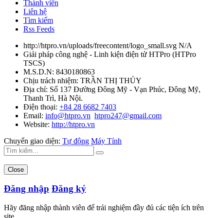
Thành viên
Liên hệ
Tìm kiếm
Rss Feeds
http://htpro.vn/uploads/freecontent/logo_small.svg
N/A
Giải pháp công nghệ - Linh kiện điện tử HTPro
(
HTPro
TSCS
)
M.S.D.N: 8430180863
Chịu trách nhiệm:
TRẦN THỊ THỦY
Địa chỉ:
Số 137 Đường Đông Mỹ - Vạn Phúc, Đông Mỹ,
Thanh Trì, Hà Nội.
Điện thoại:
+84 28 6682 7403
Email:
info@htpro.vn
htpro247@gmail.com
Website:
http://htpro.vn
Chuyển giao diện:
Tự động
Máy Tính
Close
Đăng nhập
Đăng ký
Hãy đăng nhập thành viên để trải nghiệm đầy đủ các tiện ích trên
site