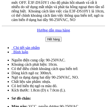
mức OFF. E3F-DS10Y1 cho độ phản hồi nhanh và rất ít
nhiễu do sử dụng mắt nhận và phát tia hồng ngoại theo tần số
riêng biệt. Khoảng cách làm việc của E3F-DS10Y1 là 10cm,
có thể chỉnh khoảng cách làm việc thông qua biến trở, ngõ ra
cảm biến ở dạng hai dây 90-250VAC, NO
Hướng dẫn mua hàng
Hết hàng
Chi tiết sản phẩm
Bình luận
Nguồn điện cung cấp: 90-250VAC.
Khoảng cách phát hiện: 10cm.
Có thể điều chỉnh khoảng cách qua biến trở.
Dòng kích ngõ ra: 300mA.
Ngõ ra dạng dạng hai dây 90-250VAC, NO.
Chất liệu sản phẩm: nhựa.
Có led hiển thị ngõ ra màu đỏ.
Kích thước: 1.8cm (D) x 7.0cm (L).
Sơ đồ chân:
Màu nâu:
VCC, nguồn dương 90-250VAC.