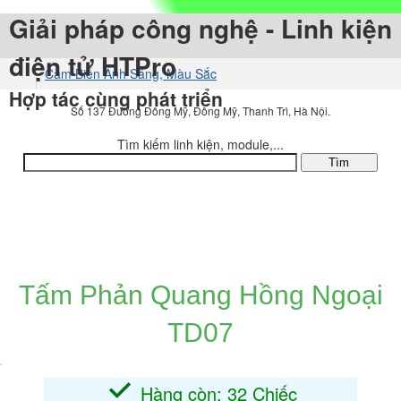
Giải pháp công nghệ - Linh kiện
điện tử HTPro
Cảm Biến Ánh Sáng, Màu Sắc
Hợp tác cùng phát triển
Số 137 Đường Đông Mỹ, Đông Mỹ, Thanh Trì, Hà Nội.
Tìm kiếm linh kiện, module,...
DANH MỤC SẢN PHẨM
Tấm Phản Quang Hồng Ngoại
TD07
Hàng còn: 32 Chiếc