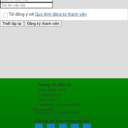
Tôi đồng ý với
Quy định đăng ký thành viên
Thông tin liên hệ
(028) 6682 7403
info@htpro.vn
htpro_sale1
Facebook: htprovn247365
Gửi phản hồi
Chúng tôi trên mạng xã hội
Chúng tôi trên mạng xã hội