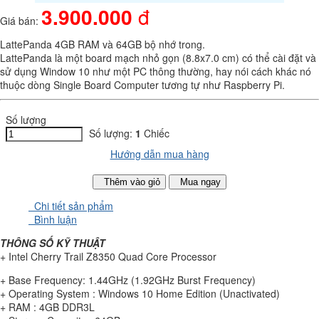
3.900.000
đ
Giá bán:
LattePanda 4GB RAM và 64GB bộ nhớ trong.
LattePanda là một board mạch nhỏ gọn (8.8x7.0 cm) có thể cài đặt và
sử dụng Window 10 như một PC thông thường, hay nói cách khác nó
thuộc dòng Single Board Computer tương tự như Raspberry Pi.
Số lượng
Số lượng:
1
Chiếc
Hướng dẫn mua hàng
Thêm vào giỏ
Mua ngay
Chi tiết sản phẩm
Bình luận
THÔNG SỐ KỸ THUẬT
+ Intel Cherry Trail Z8350 Quad Core Processor
+ Base Frequency: 1.44GHz (1.92GHz Burst Frequency)
+ Operating System : Windows 10 Home Edition (Unactivated)
+ RAM : 4GB DDR3L