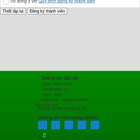
Tôi đồng ý với
Quy định đăng ký thành viên
Thông tin liên hệ
(028) 6682 7403
info@htpro.vn
htpro_sale1
Facebook: htprovn247365
Gửi phản hồi
Chúng tôi trên mạng xã hội
Chúng tôi trên mạng xã hội