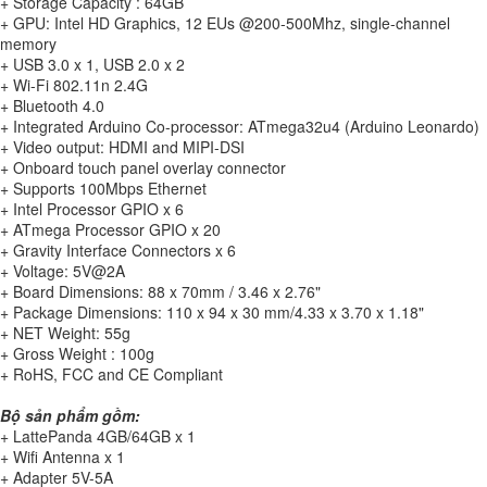
+ Storage Capacity : 64GB
+ GPU: Intel HD Graphics, 12 EUs @200-500Mhz, single-channel
memory
+ USB 3.0 x 1, USB 2.0 x 2
+ Wi-Fi 802.11n 2.4G
+ Bluetooth 4.0
+ Integrated Arduino Co-processor: ATmega32u4 (Arduino Leonardo)
+ Video output: HDMI and MIPI-DSI
+ Onboard touch panel overlay connector
+ Supports 100Mbps Ethernet
+ Intel Processor GPIO x 6
+ ATmega Processor GPIO x 20
+ Gravity Interface Connectors x 6
+ Voltage: 5V@2A
+ Board Dimensions: 88 x 70mm / 3.46 x 2.76"
+ Package Dimensions: 110 x 94 x 30 mm/4.33 x 3.70 x 1.18"
+ NET Weight: 55g
+ Gross Weight : 100g
+ RoHS, FCC and CE Compliant
Bộ sản phẩm gồm:
+ LattePanda 4GB/64GB x 1
+ Wifi Antenna x 1
+ Adapter 5V-5A