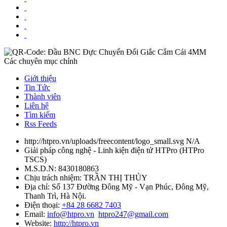
Các chuyên mục chính
Giới thiệu
Tin Tức
Thành viên
Liên hệ
Tìm kiếm
Rss Feeds
http://htpro.vn/uploads/freecontent/logo_small.svg
N/A
Giải pháp công nghệ - Linh kiện điện tử HTPro
(
HTPro
TSCS
)
M.S.D.N: 8430180863
Chịu trách nhiệm:
TRẦN THỊ THỦY
Địa chỉ:
Số 137 Đường Đông Mỹ - Vạn Phúc, Đông Mỹ,
Thanh Trì, Hà Nội.
Điện thoại:
+84 28 6682 7403
Email:
info@htpro.vn
htpro247@gmail.com
Website:
http://htpro.vn