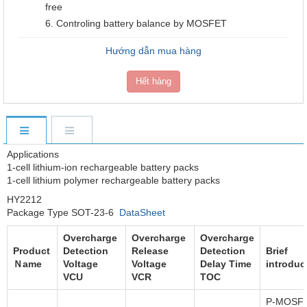
free
6. Controling battery balance by MOSFET
Hướng dẫn mua hàng
Hết hàng
Applications
1-cell lithium-ion rechargeable battery packs
1-cell lithium polymer rechargeable battery packs
HY2212
Package Type SOT-23-6
DataSheet
Overcharge
Overcharge
Overcharge
Product
Detection
Release
Detection
Brief
Ｎame
Voltage
Voltage
Delay Time
introduc
VCU
VCR
TOC
P-MOSF