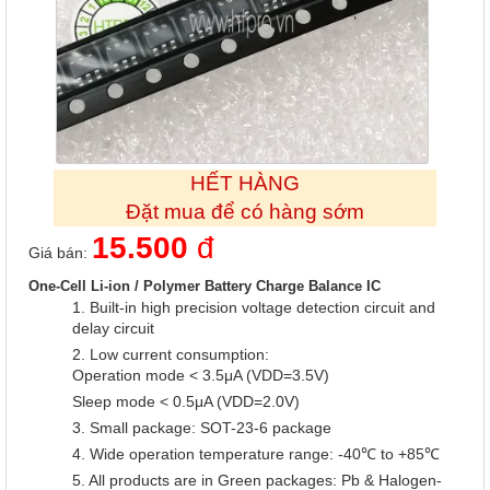
HẾT HÀNG
Đặt mua để có hàng sớm
15.500
đ
Giá bán:
One-Cell Li-ion / Polymer Battery Charge Balance IC
1. Built-in high precision voltage detection circuit and
delay circuit
2. Low current consumption:
Operation mode < 3.5μA (VDD=3.5V)
Sleep mode < 0.5μA (VDD=2.0V)
3. Small package: SOT-23-6 package
4. Wide operation temperature range: -40℃ to +85℃
5. All products are in Green packages: Pb & Halogen-