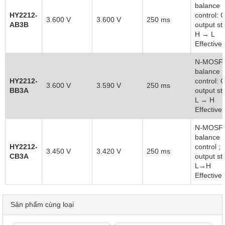
balance
HY2212-
control:
3.600 V
3.600 V
250 ms
AB3B
output st
H → L
Effective
N-MOSF
balance
HY2212-
control:
3.600 V
3.590 V
250 ms
BB3A
output st
L → H
Effective
N-MOSF
balance
HY2212-
control ;
3.450 V
3.420 V
250 ms
CB3A
output st
L→H
Effective
Sản phẩm cùng loại